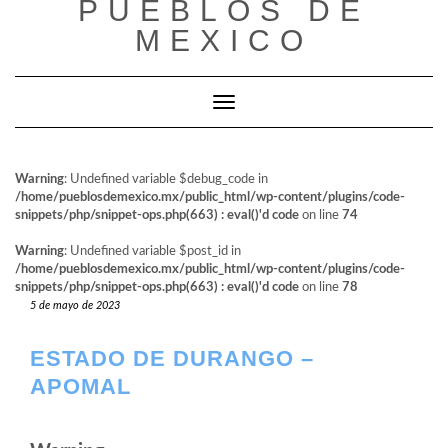
PUEBLOS DE
al
contenido
MEXICO
Cambiar modo de navegación
Warning
: Undefined variable $debug_code in
/home/pueblosdemexico.mx/public_html/wp-content/plugins/code-
snippets/php/snippet-ops.php(663) : eval()'d code
on line
74
Warning
: Undefined variable $post_id in
/home/pueblosdemexico.mx/public_html/wp-content/plugins/code-
snippets/php/snippet-ops.php(663) : eval()'d code
on line
78
5 de mayo de 2023
ESTADO DE DURANGO –
APOMAL