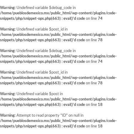
Warning
: Undefined variable $debug_code in
/home/pueblosdemexico.mx/public_html/wp-content/plugins/code-
snippets/php/snippet-ops.php(663) : eval()'d code
on line
74
Warning
: Undefined variable $post_id in
/home/pueblosdemexico.mx/public_html/wp-content/plugins/code-
snippets/php/snippet-ops.php(663) : eval()'d code
on line
78
Warning
: Undefined variable $debug_code in
/home/pueblosdemexico.mx/public_html/wp-content/plugins/code-
snippets/php/snippet-ops.php(663) : eval()'d code
on line
74
Warning
: Undefined variable $post_id in
/home/pueblosdemexico.mx/public_html/wp-content/plugins/code-
snippets/php/snippet-ops.php(663) : eval()'d code
on line
78
Warning
: Undefined variable $post in
/home/pueblosdemexico.mx/public_html/wp-content/plugins/code-
snippets/php/snippet-ops.php(663) : eval()'d code
on line
18
Warning
: Attempt to read property "ID" on null in
/home/pueblosdemexico.mx/public_html/wp-content/plugins/code-
snippets/php/snippet-ops.php(663) : eval()'d code
on line
18
Saltar