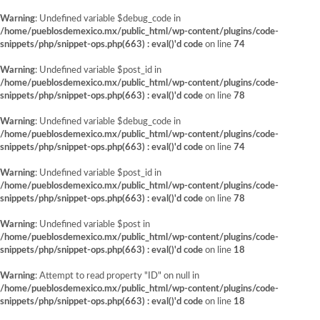
Warning
: Undefined variable $debug_code in
/home/pueblosdemexico.mx/public_html/wp-content/plugins/code-
snippets/php/snippet-ops.php(663) : eval()'d code
on line
74
Warning
: Undefined variable $post_id in
/home/pueblosdemexico.mx/public_html/wp-content/plugins/code-
snippets/php/snippet-ops.php(663) : eval()'d code
on line
78
Warning
: Undefined variable $debug_code in
/home/pueblosdemexico.mx/public_html/wp-content/plugins/code-
snippets/php/snippet-ops.php(663) : eval()'d code
on line
74
Warning
: Undefined variable $post_id in
/home/pueblosdemexico.mx/public_html/wp-content/plugins/code-
snippets/php/snippet-ops.php(663) : eval()'d code
on line
78
Warning
: Undefined variable $post in
/home/pueblosdemexico.mx/public_html/wp-content/plugins/code-
snippets/php/snippet-ops.php(663) : eval()'d code
on line
18
Warning
: Attempt to read property "ID" on null in
/home/pueblosdemexico.mx/public_html/wp-content/plugins/code-
snippets/php/snippet-ops.php(663) : eval()'d code
on line
18
Saltar