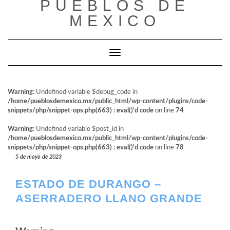
PUEBLOS DE
al
contenido
MEXICO
Cambiar modo de navegación
Warning
: Undefined variable $debug_code in
/home/pueblosdemexico.mx/public_html/wp-content/plugins/code-
snippets/php/snippet-ops.php(663) : eval()'d code
on line
74
Warning
: Undefined variable $post_id in
/home/pueblosdemexico.mx/public_html/wp-content/plugins/code-
snippets/php/snippet-ops.php(663) : eval()'d code
on line
78
5 de mayo de 2023
ESTADO DE DURANGO –
ASERRADERO LLANO GRANDE