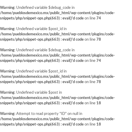
Warning
: Undefined variable $debug_code in
/home/pueblosdemexico.mx/public_html/wp-content/plugins/code-
snippets/php/snippet-ops.php(663) : eval()'d code
on line
74
Warning
: Undefined variable $post_id in
/home/pueblosdemexico.mx/public_html/wp-content/plugins/code-
snippets/php/snippet-ops.php(663) : eval()'d code
on line
78
Warning
: Undefined variable $debug_code in
/home/pueblosdemexico.mx/public_html/wp-content/plugins/code-
snippets/php/snippet-ops.php(663) : eval()'d code
on line
74
Warning
: Undefined variable $post_id in
/home/pueblosdemexico.mx/public_html/wp-content/plugins/code-
snippets/php/snippet-ops.php(663) : eval()'d code
on line
78
Warning
: Undefined variable $post in
/home/pueblosdemexico.mx/public_html/wp-content/plugins/code-
snippets/php/snippet-ops.php(663) : eval()'d code
on line
18
Warning
: Attempt to read property "ID" on null in
/home/pueblosdemexico.mx/public_html/wp-content/plugins/code-
snippets/php/snippet-ops.php(663) : eval()'d code
on line
18
Saltar