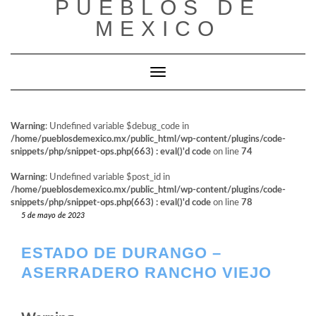
PUEBLOS DE
al
contenido
MEXICO
Cambiar modo de navegación
Warning
: Undefined variable $debug_code in
/home/pueblosdemexico.mx/public_html/wp-content/plugins/code-
snippets/php/snippet-ops.php(663) : eval()'d code
on line
74
Warning
: Undefined variable $post_id in
/home/pueblosdemexico.mx/public_html/wp-content/plugins/code-
snippets/php/snippet-ops.php(663) : eval()'d code
on line
78
5 de mayo de 2023
ESTADO DE DURANGO –
ASERRADERO RANCHO VIEJO