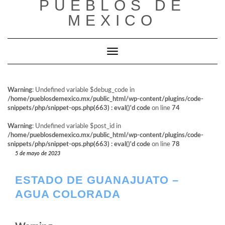
PUEBLOS DE
al
contenido
MEXICO
Cambiar modo de navegación
Warning
: Undefined variable $debug_code in
/home/pueblosdemexico.mx/public_html/wp-content/plugins/code-
snippets/php/snippet-ops.php(663) : eval()'d code
on line
74
Warning
: Undefined variable $post_id in
/home/pueblosdemexico.mx/public_html/wp-content/plugins/code-
snippets/php/snippet-ops.php(663) : eval()'d code
on line
78
5 de mayo de 2023
ESTADO DE GUANAJUATO –
AGUA COLORADA