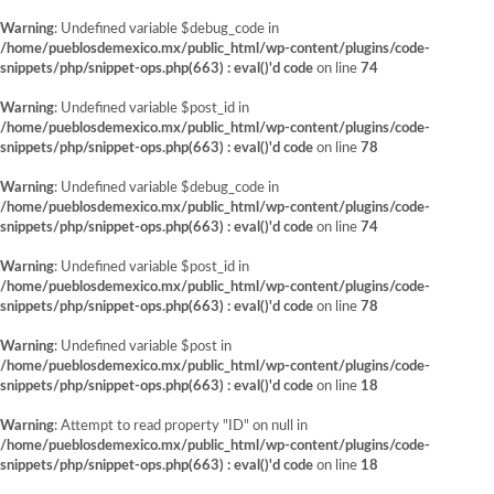
Warning
: Undefined variable $debug_code in
/home/pueblosdemexico.mx/public_html/wp-content/plugins/code-
snippets/php/snippet-ops.php(663) : eval()'d code
on line
74
Warning
: Undefined variable $post_id in
/home/pueblosdemexico.mx/public_html/wp-content/plugins/code-
snippets/php/snippet-ops.php(663) : eval()'d code
on line
78
Warning
: Undefined variable $debug_code in
/home/pueblosdemexico.mx/public_html/wp-content/plugins/code-
snippets/php/snippet-ops.php(663) : eval()'d code
on line
74
Warning
: Undefined variable $post_id in
/home/pueblosdemexico.mx/public_html/wp-content/plugins/code-
snippets/php/snippet-ops.php(663) : eval()'d code
on line
78
Warning
: Undefined variable $post in
/home/pueblosdemexico.mx/public_html/wp-content/plugins/code-
snippets/php/snippet-ops.php(663) : eval()'d code
on line
18
Warning
: Attempt to read property "ID" on null in
/home/pueblosdemexico.mx/public_html/wp-content/plugins/code-
snippets/php/snippet-ops.php(663) : eval()'d code
on line
18
Saltar