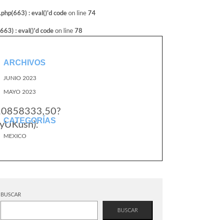
hp(663) : eval()'d code
on line
74
3) : eval()'d code
on line
78
ARCHIVOS
JUNIO 2023
MAYO 2023
0.0858333,50?
CATEGORÍAS
yUKusn):
MEXICO
BUSCAR
BUSCAR