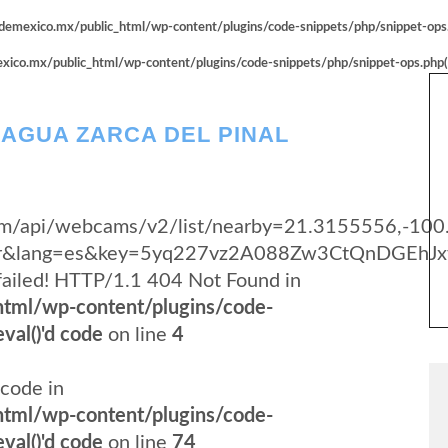
emexico.mx/public_html/wp-content/plugins/code-snippets/php/snippet-ops.p
co.mx/public_html/wp-content/plugins/code-snippets/php/snippet-ops.php(66
 AGUA ZARCA DEL PINAL
y.com/api/webcams/v2/list/nearby=21.3155556,-10
yer&lang=es&key=5yq227vz2A088Zw3CtQnDGEhJx
failed! HTTP/1.1 404 Not Found in
tml/wp-content/plugins/code-
val()'d code
on line
4
code in
tml/wp-content/plugins/code-
val()'d code
on line
74