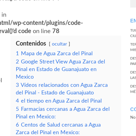
 in
E
tml/wp-content/plugins/code-
val()'d code
on line
78
TI
CI
Contenidos
ocultar
TE
MI
1
Mapa de Agua Zarca del Pinal
DE
2
Google Street View Agua Zarca del
PA
Pinal en Estado de Guanajuato en
DE
Mexico
LA
l
3
Vídeos relacionados con Agua Zarca
DE
MÉ
del Pinal - Estado de Guanajuato
4
el tiempo en Agua Zarca del Pinal
5
Farmacias cercanas a Agua Zarca del
C
Pinal en Mexico:
No 
6
Centos de Salud cercanas a Agua
Zarca del Pinal en Mexico: