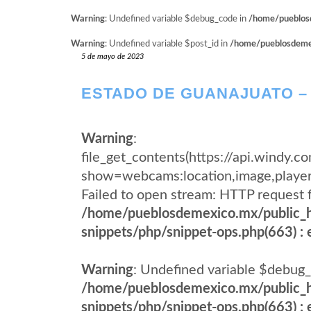
Warning
: Undefined variable $debug_code in
/home/pueblosd
Warning
: Undefined variable $post_id in
/home/pueblosdemexi
5 de mayo de 2023
ESTADO DE GUANAJUATO –
Warning
:
file_get_contents(https://api.wind
show=webcams:location,image,pla
Failed to open stream: HTTP request 
/home/pueblosdemexico.mx/public_h
snippets/php/snippet-ops.php(663) : e
Warning
: Undefined variable $debug_
/home/pueblosdemexico.mx/public_h
snippets/php/snippet-ops.php(663) : e