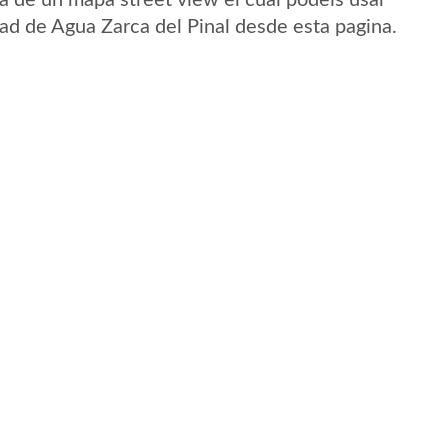
ta de un mapa street view el cual podeis usar
idad de Agua Zarca del Pinal desde esta pagina.