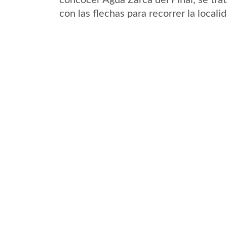
concocer Agua Zarca del Pinal, se tra
con las flechas para recorrer la local