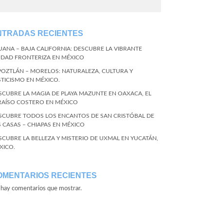
NTRADAS RECIENTES
JUANA – BAJA CALIFORNIA: DESCUBRE LA VIBRANTE
UDAD FRONTERIZA EN MÉXICO
POZTLÁN – MORELOS: NATURALEZA, CULTURA Y
STICISMO EN MÉXICO.
SCUBRE LA MAGIA DE PLAYA MAZUNTE EN OAXACA, EL
RAÍSO COSTERO EN MÉXICO
SCUBRE TODOS LOS ENCANTOS DE SAN CRISTÓBAL DE
S CASAS – CHIAPAS EN MÉXICO
SCUBRE LA BELLEZA Y MISTERIO DE UXMAL EN YUCATÁN,
XICO.
OMENTARIOS RECIENTES
hay comentarios que mostrar.