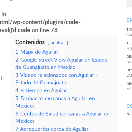
 in
E
tml/wp-content/plugins/code-
val()'d code
on line
78
TI
CI
Contenidos
ocultar
TE
MI
1
Mapa de Aguilar
DE
2
Google Street View Aguilar en Estado
PA
de Guanajuato en Mexico
DE
3
Vídeos relacionados con Aguilar -
LA
l
Estado de Guanajuato
DE
MÉ
4
el tiempo en Aguilar
5
Farmacias cercanas a Aguilar en
Mexico:
C
6
Centos de Salud cercanas a Aguilar en
No 
Mexico:
7
Aeropuertos cerca de Aguilar