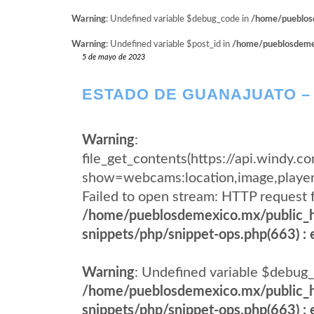
Warning
: Undefined variable $debug_code in
/home/pueblosd
Warning
: Undefined variable $post_id in
/home/pueblosdemexi
5 de mayo de 2023
ESTADO DE GUANAJUATO –
Warning
:
file_get_contents(https://api.wind
show=webcams:location,image,pla
Failed to open stream: HTTP request 
/home/pueblosdemexico.mx/public_h
snippets/php/snippet-ops.php(663) : e
Warning
: Undefined variable $debug_
/home/pueblosdemexico.mx/public_h
snippets/php/snippet-ops.php(663) : e