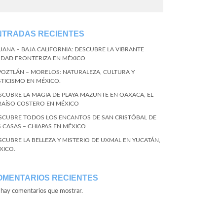
NTRADAS RECIENTES
JUANA – BAJA CALIFORNIA: DESCUBRE LA VIBRANTE
UDAD FRONTERIZA EN MÉXICO
POZTLÁN – MORELOS: NATURALEZA, CULTURA Y
STICISMO EN MÉXICO.
SCUBRE LA MAGIA DE PLAYA MAZUNTE EN OAXACA, EL
RAÍSO COSTERO EN MÉXICO
SCUBRE TODOS LOS ENCANTOS DE SAN CRISTÓBAL DE
S CASAS – CHIAPAS EN MÉXICO
SCUBRE LA BELLEZA Y MISTERIO DE UXMAL EN YUCATÁN,
XICO.
OMENTARIOS RECIENTES
hay comentarios que mostrar.