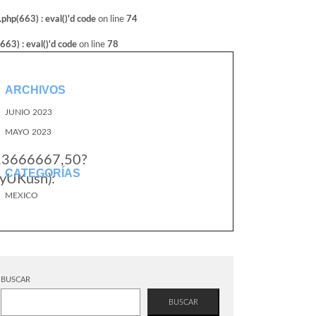
hp(663) : eval()'d code
on line
74
3) : eval()'d code
on line
78
ARCHIVOS
JUNIO 2023
MAYO 2023
1.3666667,50?
CATEGORÍAS
yUKusn):
MEXICO
BUSCAR
BUSCAR