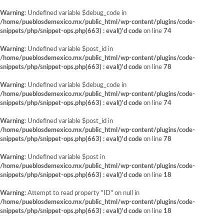
Warning
: Undefined variable $debug_code in
/home/pueblosdemexico.mx/public_html/wp-content/plugins/code-
snippets/php/snippet-ops.php(663) : eval()'d code
on line
74
Warning
: Undefined variable $post_id in
/home/pueblosdemexico.mx/public_html/wp-content/plugins/code-
snippets/php/snippet-ops.php(663) : eval()'d code
on line
78
Warning
: Undefined variable $debug_code in
/home/pueblosdemexico.mx/public_html/wp-content/plugins/code-
snippets/php/snippet-ops.php(663) : eval()'d code
on line
74
Warning
: Undefined variable $post_id in
/home/pueblosdemexico.mx/public_html/wp-content/plugins/code-
snippets/php/snippet-ops.php(663) : eval()'d code
on line
78
Warning
: Undefined variable $post in
/home/pueblosdemexico.mx/public_html/wp-content/plugins/code-
snippets/php/snippet-ops.php(663) : eval()'d code
on line
18
Warning
: Attempt to read property "ID" on null in
/home/pueblosdemexico.mx/public_html/wp-content/plugins/code-
snippets/php/snippet-ops.php(663) : eval()'d code
on line
18
Saltar