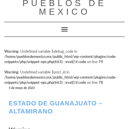
PUEBLOS DE
al
contenido
MEXICO
Cambiar modo de navegación
Warning
: Undefined variable $debug_code in
/home/pueblosdemexico.mx/public_html/wp-content/plugins/code-
snippets/php/snippet-ops.php(663) : eval()'d code
on line
74
Warning
: Undefined variable $post_id in
/home/pueblosdemexico.mx/public_html/wp-content/plugins/code-
snippets/php/snippet-ops.php(663) : eval()'d code
on line
78
5 de mayo de 2023
ESTADO DE GUANAJUATO –
ALTAMIRANO