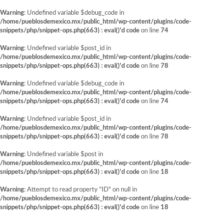
Warning
: Undefined variable $debug_code in
/home/pueblosdemexico.mx/public_html/wp-content/plugins/code-
snippets/php/snippet-ops.php(663) : eval()'d code
on line
74
Warning
: Undefined variable $post_id in
/home/pueblosdemexico.mx/public_html/wp-content/plugins/code-
snippets/php/snippet-ops.php(663) : eval()'d code
on line
78
Warning
: Undefined variable $debug_code in
/home/pueblosdemexico.mx/public_html/wp-content/plugins/code-
snippets/php/snippet-ops.php(663) : eval()'d code
on line
74
Warning
: Undefined variable $post_id in
/home/pueblosdemexico.mx/public_html/wp-content/plugins/code-
snippets/php/snippet-ops.php(663) : eval()'d code
on line
78
Warning
: Undefined variable $post in
/home/pueblosdemexico.mx/public_html/wp-content/plugins/code-
snippets/php/snippet-ops.php(663) : eval()'d code
on line
18
Warning
: Attempt to read property "ID" on null in
/home/pueblosdemexico.mx/public_html/wp-content/plugins/code-
snippets/php/snippet-ops.php(663) : eval()'d code
on line
18
Saltar