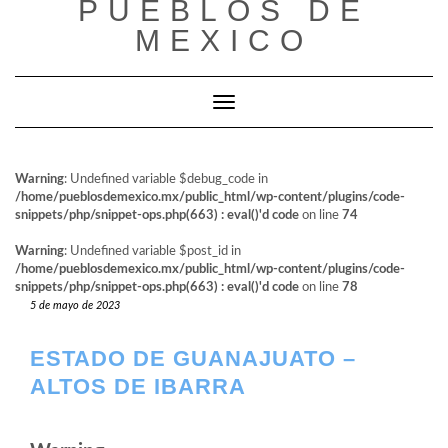
PUEBLOS DE
al
contenido
MEXICO
Cambiar modo de navegación
Warning
: Undefined variable $debug_code in
/home/pueblosdemexico.mx/public_html/wp-content/plugins/code-
snippets/php/snippet-ops.php(663) : eval()'d code
on line
74
Warning
: Undefined variable $post_id in
/home/pueblosdemexico.mx/public_html/wp-content/plugins/code-
snippets/php/snippet-ops.php(663) : eval()'d code
on line
78
5 de mayo de 2023
ESTADO DE GUANAJUATO –
ALTOS DE IBARRA