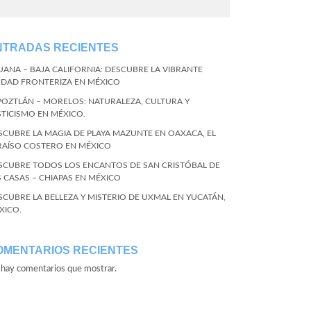
NTRADAS RECIENTES
JUANA – BAJA CALIFORNIA: DESCUBRE LA VIBRANTE
UDAD FRONTERIZA EN MÉXICO
POZTLÁN – MORELOS: NATURALEZA, CULTURA Y
STICISMO EN MÉXICO.
SCUBRE LA MAGIA DE PLAYA MAZUNTE EN OAXACA, EL
RAÍSO COSTERO EN MÉXICO
SCUBRE TODOS LOS ENCANTOS DE SAN CRISTÓBAL DE
S CASAS – CHIAPAS EN MÉXICO
SCUBRE LA BELLEZA Y MISTERIO DE UXMAL EN YUCATÁN,
XICO.
OMENTARIOS RECIENTES
hay comentarios que mostrar.