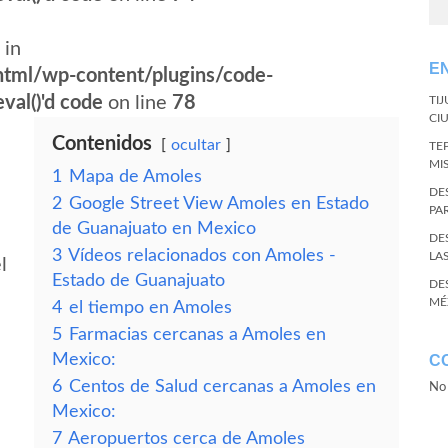
 in
E
tml/wp-content/plugins/code-
val()'d code
on line
78
TI
CI
Contenidos
ocultar
TE
MI
1
Mapa de Amoles
DE
2
Google Street View Amoles en Estado
PA
de Guanajuato en Mexico
DE
3
Vídeos relacionados con Amoles -
LA
l
Estado de Guanajuato
DE
MÉ
4
el tiempo en Amoles
5
Farmacias cercanas a Amoles en
Mexico:
C
6
Centos de Salud cercanas a Amoles en
No 
Mexico:
7
Aeropuertos cerca de Amoles