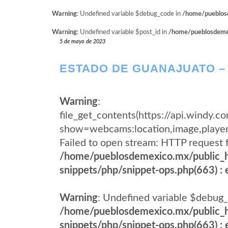
Warning
: Undefined variable $debug_code in
/home/pueblosd
Warning
: Undefined variable $post_id in
/home/pueblosdemexi
5 de mayo de 2023
ESTADO DE GUANAJUATO –
Warning
:
file_get_contents(https://api.windy
show=webcams:location,image,pla
Failed to open stream: HTTP request 
/home/pueblosdemexico.mx/public_h
snippets/php/snippet-ops.php(663) : e
Warning
: Undefined variable $debug_
/home/pueblosdemexico.mx/public_h
snippets/php/snippet-ops.php(663) : e