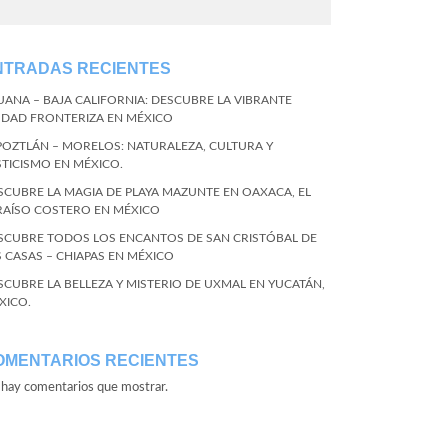
NTRADAS RECIENTES
JUANA – BAJA CALIFORNIA: DESCUBRE LA VIBRANTE
UDAD FRONTERIZA EN MÉXICO
POZTLÁN – MORELOS: NATURALEZA, CULTURA Y
STICISMO EN MÉXICO.
SCUBRE LA MAGIA DE PLAYA MAZUNTE EN OAXACA, EL
RAÍSO COSTERO EN MÉXICO
SCUBRE TODOS LOS ENCANTOS DE SAN CRISTÓBAL DE
S CASAS – CHIAPAS EN MÉXICO
SCUBRE LA BELLEZA Y MISTERIO DE UXMAL EN YUCATÁN,
XICO.
OMENTARIOS RECIENTES
hay comentarios que mostrar.