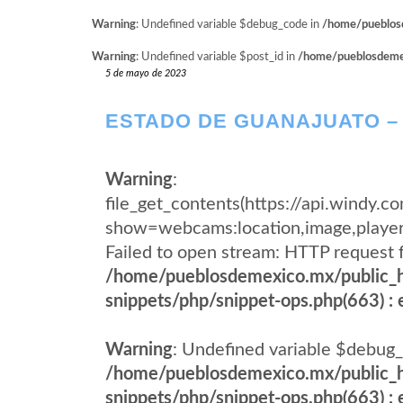
Warning
: Undefined variable $debug_code in
/home/pueblosd
Warning
: Undefined variable $post_id in
/home/pueblosdemexi
5 de mayo de 2023
ESTADO DE GUANAJUATO –
Warning
:
file_get_contents(https://api.wind
show=webcams:location,image,pla
Failed to open stream: HTTP request 
/home/pueblosdemexico.mx/public_h
snippets/php/snippet-ops.php(663) : e
Warning
: Undefined variable $debug_
/home/pueblosdemexico.mx/public_h
snippets/php/snippet-ops.php(663) : e