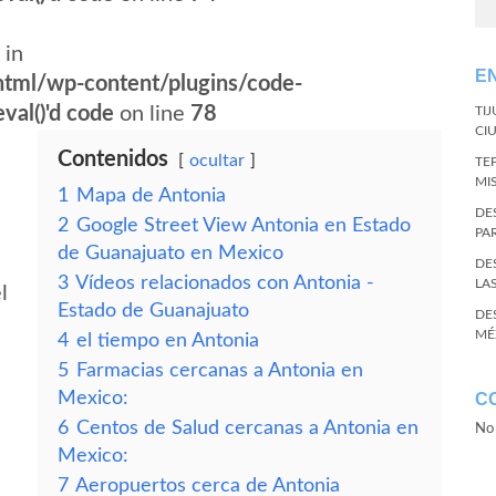
 in
E
tml/wp-content/plugins/code-
val()'d code
on line
78
TI
CI
Contenidos
ocultar
TE
MI
1
Mapa de Antonia
DE
2
Google Street View Antonia en Estado
PA
de Guanajuato en Mexico
DE
3
Vídeos relacionados con Antonia -
LA
l
Estado de Guanajuato
DE
MÉ
4
el tiempo en Antonia
5
Farmacias cercanas a Antonia en
Mexico:
C
6
Centos de Salud cercanas a Antonia en
No 
Mexico:
7
Aeropuertos cerca de Antonia