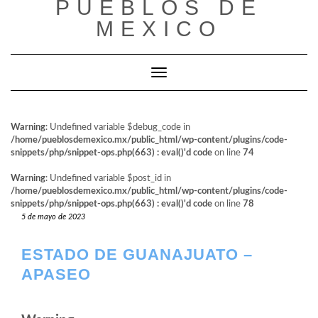
PUEBLOS DE
al
contenido
MEXICO
Cambiar modo de navegación
Warning
: Undefined variable $debug_code in
/home/pueblosdemexico.mx/public_html/wp-content/plugins/code-
snippets/php/snippet-ops.php(663) : eval()'d code
on line
74
Warning
: Undefined variable $post_id in
/home/pueblosdemexico.mx/public_html/wp-content/plugins/code-
snippets/php/snippet-ops.php(663) : eval()'d code
on line
78
5 de mayo de 2023
ESTADO DE GUANAJUATO –
APASEO