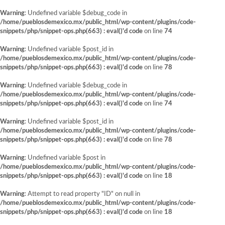
Warning
: Undefined variable $debug_code in
/home/pueblosdemexico.mx/public_html/wp-content/plugins/code-
snippets/php/snippet-ops.php(663) : eval()'d code
on line
74
Warning
: Undefined variable $post_id in
/home/pueblosdemexico.mx/public_html/wp-content/plugins/code-
snippets/php/snippet-ops.php(663) : eval()'d code
on line
78
Warning
: Undefined variable $debug_code in
/home/pueblosdemexico.mx/public_html/wp-content/plugins/code-
snippets/php/snippet-ops.php(663) : eval()'d code
on line
74
Warning
: Undefined variable $post_id in
/home/pueblosdemexico.mx/public_html/wp-content/plugins/code-
snippets/php/snippet-ops.php(663) : eval()'d code
on line
78
Warning
: Undefined variable $post in
/home/pueblosdemexico.mx/public_html/wp-content/plugins/code-
snippets/php/snippet-ops.php(663) : eval()'d code
on line
18
Warning
: Attempt to read property "ID" on null in
/home/pueblosdemexico.mx/public_html/wp-content/plugins/code-
snippets/php/snippet-ops.php(663) : eval()'d code
on line
18
Saltar