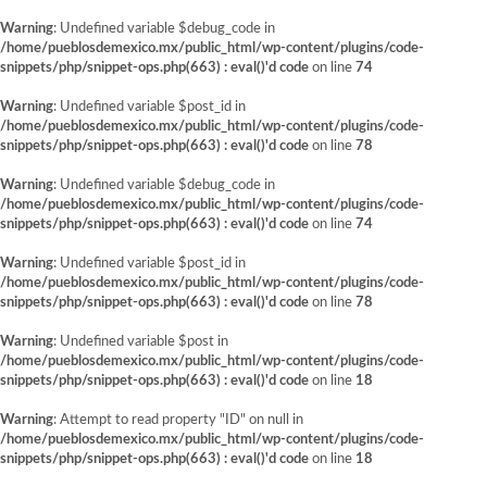
Warning
: Undefined variable $debug_code in
/home/pueblosdemexico.mx/public_html/wp-content/plugins/code-
snippets/php/snippet-ops.php(663) : eval()'d code
on line
74
Warning
: Undefined variable $post_id in
/home/pueblosdemexico.mx/public_html/wp-content/plugins/code-
snippets/php/snippet-ops.php(663) : eval()'d code
on line
78
Warning
: Undefined variable $debug_code in
/home/pueblosdemexico.mx/public_html/wp-content/plugins/code-
snippets/php/snippet-ops.php(663) : eval()'d code
on line
74
Warning
: Undefined variable $post_id in
/home/pueblosdemexico.mx/public_html/wp-content/plugins/code-
snippets/php/snippet-ops.php(663) : eval()'d code
on line
78
Warning
: Undefined variable $post in
/home/pueblosdemexico.mx/public_html/wp-content/plugins/code-
snippets/php/snippet-ops.php(663) : eval()'d code
on line
18
Warning
: Attempt to read property "ID" on null in
/home/pueblosdemexico.mx/public_html/wp-content/plugins/code-
snippets/php/snippet-ops.php(663) : eval()'d code
on line
18
Saltar