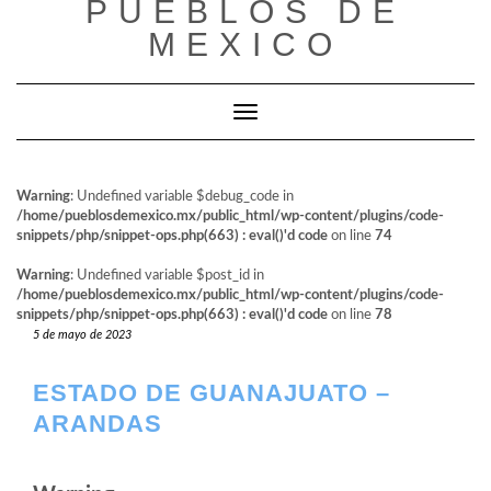
PUEBLOS DE
al
contenido
MEXICO
Cambiar modo de navegación
Warning
: Undefined variable $debug_code in
/home/pueblosdemexico.mx/public_html/wp-content/plugins/code-
snippets/php/snippet-ops.php(663) : eval()'d code
on line
74
Warning
: Undefined variable $post_id in
/home/pueblosdemexico.mx/public_html/wp-content/plugins/code-
snippets/php/snippet-ops.php(663) : eval()'d code
on line
78
5 de mayo de 2023
ESTADO DE GUANAJUATO –
ARANDAS