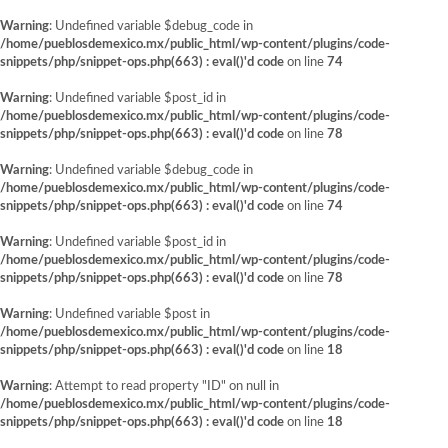
Warning
: Undefined variable $debug_code in
/home/pueblosdemexico.mx/public_html/wp-content/plugins/code-
snippets/php/snippet-ops.php(663) : eval()'d code
on line
74
Warning
: Undefined variable $post_id in
/home/pueblosdemexico.mx/public_html/wp-content/plugins/code-
snippets/php/snippet-ops.php(663) : eval()'d code
on line
78
Warning
: Undefined variable $debug_code in
/home/pueblosdemexico.mx/public_html/wp-content/plugins/code-
snippets/php/snippet-ops.php(663) : eval()'d code
on line
74
Warning
: Undefined variable $post_id in
/home/pueblosdemexico.mx/public_html/wp-content/plugins/code-
snippets/php/snippet-ops.php(663) : eval()'d code
on line
78
Warning
: Undefined variable $post in
/home/pueblosdemexico.mx/public_html/wp-content/plugins/code-
snippets/php/snippet-ops.php(663) : eval()'d code
on line
18
Warning
: Attempt to read property "ID" on null in
/home/pueblosdemexico.mx/public_html/wp-content/plugins/code-
snippets/php/snippet-ops.php(663) : eval()'d code
on line
18
Saltar