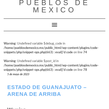
PUEBLOS DE
al
contenido
MEXICO
Cambiar modo de navegación
Warning
: Undefined variable $debug_code in
/home/pueblosdemexico.mx/public_html/wp-content/plugins/code-
snippets/php/snippet-ops.php(663) : eval()'d code
on line
74
Warning
: Undefined variable $post_id in
/home/pueblosdemexico.mx/public_html/wp-content/plugins/code-
snippets/php/snippet-ops.php(663) : eval()'d code
on line
78
5 de mayo de 2023
ESTADO DE GUANAJUATO –
ARENA DE ARRIBA