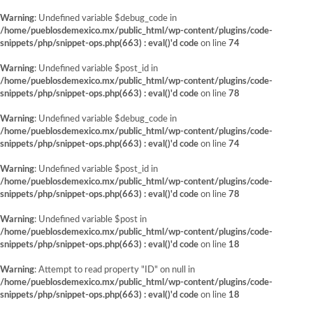
Warning
: Undefined variable $debug_code in
/home/pueblosdemexico.mx/public_html/wp-content/plugins/code-
snippets/php/snippet-ops.php(663) : eval()'d code
on line
74
Warning
: Undefined variable $post_id in
/home/pueblosdemexico.mx/public_html/wp-content/plugins/code-
snippets/php/snippet-ops.php(663) : eval()'d code
on line
78
Warning
: Undefined variable $debug_code in
/home/pueblosdemexico.mx/public_html/wp-content/plugins/code-
snippets/php/snippet-ops.php(663) : eval()'d code
on line
74
Warning
: Undefined variable $post_id in
/home/pueblosdemexico.mx/public_html/wp-content/plugins/code-
snippets/php/snippet-ops.php(663) : eval()'d code
on line
78
Warning
: Undefined variable $post in
/home/pueblosdemexico.mx/public_html/wp-content/plugins/code-
snippets/php/snippet-ops.php(663) : eval()'d code
on line
18
Warning
: Attempt to read property "ID" on null in
/home/pueblosdemexico.mx/public_html/wp-content/plugins/code-
snippets/php/snippet-ops.php(663) : eval()'d code
on line
18
Saltar