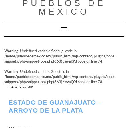
PUEBLOS DE
al
contenido
MEXICO
Cambiar modo de navegación
Warning
: Undefined variable $debug_code in
/home/pueblosdemexico.mx/public_html/wp-content/plugins/code-
snippets/php/snippet-ops.php(663) : eval()'d code
on line
74
Warning
: Undefined variable $post_id in
/home/pueblosdemexico.mx/public_html/wp-content/plugins/code-
snippets/php/snippet-ops.php(663) : eval()'d code
on line
78
5 de mayo de 2023
ESTADO DE GUANAJUATO –
ARROYO DE LA PLATA