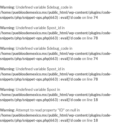
Warning
: Undefined variable $debug_code in
/home/pueblosdemexico.mx/public_html/wp-content/plugins/code-
snippets/php/snippet-ops.php(663) : eval()'d code
on line
74
Warning
: Undefined variable $post_id in
/home/pueblosdemexico.mx/public_html/wp-content/plugins/code-
snippets/php/snippet-ops.php(663) : eval()'d code
on line
78
Warning
: Undefined variable $debug_code in
/home/pueblosdemexico.mx/public_html/wp-content/plugins/code-
snippets/php/snippet-ops.php(663) : eval()'d code
on line
74
Warning
: Undefined variable $post_id in
/home/pueblosdemexico.mx/public_html/wp-content/plugins/code-
snippets/php/snippet-ops.php(663) : eval()'d code
on line
78
Warning
: Undefined variable $post in
/home/pueblosdemexico.mx/public_html/wp-content/plugins/code-
snippets/php/snippet-ops.php(663) : eval()'d code
on line
18
Warning
: Attempt to read property "ID" on null in
/home/pueblosdemexico.mx/public_html/wp-content/plugins/code-
snippets/php/snippet-ops.php(663) : eval()'d code
on line
18
Saltar