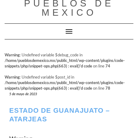
PUEBLOS DE
al
contenido
MEXICO
Cambiar modo de navegación
Warning
: Undefined variable $debug_code in
/home/pueblosdemexico.mx/public_html/wp-content/plugins/code-
snippets/php/snippet-ops.php(663) : eval()'d code
on line
74
Warning
: Undefined variable $post_id in
/home/pueblosdemexico.mx/public_html/wp-content/plugins/code-
snippets/php/snippet-ops.php(663) : eval()'d code
on line
78
5 de mayo de 2023
ESTADO DE GUANAJUATO –
ATARJEAS