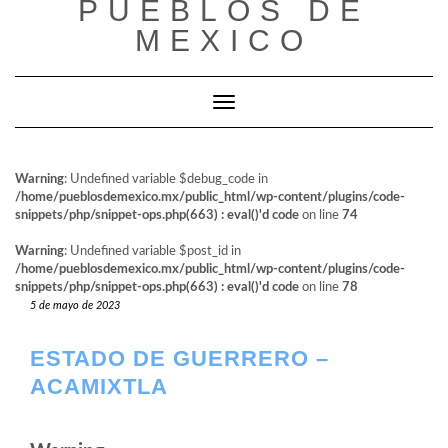
PUEBLOS DE
al
contenido
MEXICO
Cambiar modo de navegación
Warning
: Undefined variable $debug_code in
/home/pueblosdemexico.mx/public_html/wp-content/plugins/code-
snippets/php/snippet-ops.php(663) : eval()'d code
on line
74
Warning
: Undefined variable $post_id in
/home/pueblosdemexico.mx/public_html/wp-content/plugins/code-
snippets/php/snippet-ops.php(663) : eval()'d code
on line
78
5 de mayo de 2023
ESTADO DE GUERRERO –
ACAMIXTLA