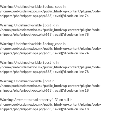
Warning
: Undefined variable $debug_code in
/home/pueblosdemexico.mx/public_html/wp-content/plugins/code-
snippets/php/snippet-ops.php(663) : eval()'d code
on line
74
Warning
: Undefined variable $post_id in
/home/pueblosdemexico.mx/public_html/wp-content/plugins/code-
snippets/php/snippet-ops.php(663) : eval()'d code
on line
78
Warning
: Undefined variable $debug_code in
/home/pueblosdemexico.mx/public_html/wp-content/plugins/code-
snippets/php/snippet-ops.php(663) : eval()'d code
on line
74
Warning
: Undefined variable $post_id in
/home/pueblosdemexico.mx/public_html/wp-content/plugins/code-
snippets/php/snippet-ops.php(663) : eval()'d code
on line
78
Warning
: Undefined variable $post in
/home/pueblosdemexico.mx/public_html/wp-content/plugins/code-
snippets/php/snippet-ops.php(663) : eval()'d code
on line
18
Warning
: Attempt to read property "ID" on null in
/home/pueblosdemexico.mx/public_html/wp-content/plugins/code-
snippets/php/snippet-ops.php(663) : eval()'d code
on line
18
Saltar