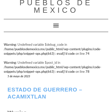
PUEBLOS DE
al
contenido
MEXICO
Cambiar modo de navegación
Warning
: Undefined variable $debug_code in
/home/pueblosdemexico.mx/public_html/wp-content/plugins/code-
snippets/php/snippet-ops.php(663) : eval()'d code
on line
74
Warning
: Undefined variable $post_id in
/home/pueblosdemexico.mx/public_html/wp-content/plugins/code-
snippets/php/snippet-ops.php(663) : eval()'d code
on line
78
5 de mayo de 2023
ESTADO DE GUERRERO –
ACAMIXTLAN