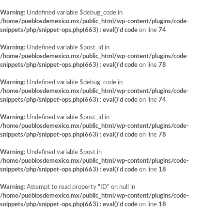
Warning
: Undefined variable $debug_code in
/home/pueblosdemexico.mx/public_html/wp-content/plugins/code-
snippets/php/snippet-ops.php(663) : eval()'d code
on line
74
Warning
: Undefined variable $post_id in
/home/pueblosdemexico.mx/public_html/wp-content/plugins/code-
snippets/php/snippet-ops.php(663) : eval()'d code
on line
78
Warning
: Undefined variable $debug_code in
/home/pueblosdemexico.mx/public_html/wp-content/plugins/code-
snippets/php/snippet-ops.php(663) : eval()'d code
on line
74
Warning
: Undefined variable $post_id in
/home/pueblosdemexico.mx/public_html/wp-content/plugins/code-
snippets/php/snippet-ops.php(663) : eval()'d code
on line
78
Warning
: Undefined variable $post in
/home/pueblosdemexico.mx/public_html/wp-content/plugins/code-
snippets/php/snippet-ops.php(663) : eval()'d code
on line
18
Warning
: Attempt to read property "ID" on null in
/home/pueblosdemexico.mx/public_html/wp-content/plugins/code-
snippets/php/snippet-ops.php(663) : eval()'d code
on line
18
Saltar