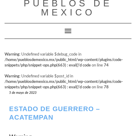
PUEBLOS DE
al
contenido
MEXICO
Cambiar modo de navegación
Warning
: Undefined variable $debug_code in
/home/pueblosdemexico.mx/public_html/wp-content/plugins/code-
snippets/php/snippet-ops.php(663) : eval()'d code
on line
74
Warning
: Undefined variable $post_id in
/home/pueblosdemexico.mx/public_html/wp-content/plugins/code-
snippets/php/snippet-ops.php(663) : eval()'d code
on line
78
5 de mayo de 2023
ESTADO DE GUERRERO –
ACATEMPAN