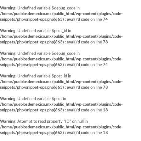
Warning
: Undefined variable $debug_code in
/home/pueblosdemexico.mx/public_html/wp-content/plugins/code-
snippets/php/snippet-ops.php(663) : eval()'d code
on line
74
Warning
: Undefined variable $post_id in
/home/pueblosdemexico.mx/public_html/wp-content/plugins/code-
snippets/php/snippet-ops.php(663) : eval()'d code
on line
78
Warning
: Undefined variable $debug_code in
/home/pueblosdemexico.mx/public_html/wp-content/plugins/code-
snippets/php/snippet-ops.php(663) : eval()'d code
on line
74
Warning
: Undefined variable $post_id in
/home/pueblosdemexico.mx/public_html/wp-content/plugins/code-
snippets/php/snippet-ops.php(663) : eval()'d code
on line
78
Warning
: Undefined variable $post in
/home/pueblosdemexico.mx/public_html/wp-content/plugins/code-
snippets/php/snippet-ops.php(663) : eval()'d code
on line
18
Warning
: Attempt to read property "ID" on null in
/home/pueblosdemexico.mx/public_html/wp-content/plugins/code-
snippets/php/snippet-ops.php(663) : eval()'d code
on line
18
Saltar