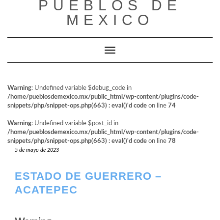
PUEBLOS DE
al
contenido
MEXICO
Cambiar modo de navegación
Warning
: Undefined variable $debug_code in
/home/pueblosdemexico.mx/public_html/wp-content/plugins/code-
snippets/php/snippet-ops.php(663) : eval()'d code
on line
74
Warning
: Undefined variable $post_id in
/home/pueblosdemexico.mx/public_html/wp-content/plugins/code-
snippets/php/snippet-ops.php(663) : eval()'d code
on line
78
5 de mayo de 2023
ESTADO DE GUERRERO –
ACATEPEC