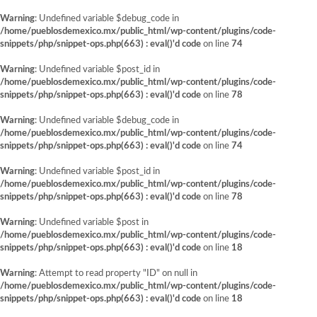
Warning
: Undefined variable $debug_code in
/home/pueblosdemexico.mx/public_html/wp-content/plugins/code-
snippets/php/snippet-ops.php(663) : eval()'d code
on line
74
Warning
: Undefined variable $post_id in
/home/pueblosdemexico.mx/public_html/wp-content/plugins/code-
snippets/php/snippet-ops.php(663) : eval()'d code
on line
78
Warning
: Undefined variable $debug_code in
/home/pueblosdemexico.mx/public_html/wp-content/plugins/code-
snippets/php/snippet-ops.php(663) : eval()'d code
on line
74
Warning
: Undefined variable $post_id in
/home/pueblosdemexico.mx/public_html/wp-content/plugins/code-
snippets/php/snippet-ops.php(663) : eval()'d code
on line
78
Warning
: Undefined variable $post in
/home/pueblosdemexico.mx/public_html/wp-content/plugins/code-
snippets/php/snippet-ops.php(663) : eval()'d code
on line
18
Warning
: Attempt to read property "ID" on null in
/home/pueblosdemexico.mx/public_html/wp-content/plugins/code-
snippets/php/snippet-ops.php(663) : eval()'d code
on line
18
Saltar