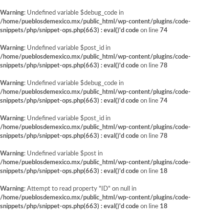
Warning
: Undefined variable $debug_code in
/home/pueblosdemexico.mx/public_html/wp-content/plugins/code-
snippets/php/snippet-ops.php(663) : eval()'d code
on line
74
Warning
: Undefined variable $post_id in
/home/pueblosdemexico.mx/public_html/wp-content/plugins/code-
snippets/php/snippet-ops.php(663) : eval()'d code
on line
78
Warning
: Undefined variable $debug_code in
/home/pueblosdemexico.mx/public_html/wp-content/plugins/code-
snippets/php/snippet-ops.php(663) : eval()'d code
on line
74
Warning
: Undefined variable $post_id in
/home/pueblosdemexico.mx/public_html/wp-content/plugins/code-
snippets/php/snippet-ops.php(663) : eval()'d code
on line
78
Warning
: Undefined variable $post in
/home/pueblosdemexico.mx/public_html/wp-content/plugins/code-
snippets/php/snippet-ops.php(663) : eval()'d code
on line
18
Warning
: Attempt to read property "ID" on null in
/home/pueblosdemexico.mx/public_html/wp-content/plugins/code-
snippets/php/snippet-ops.php(663) : eval()'d code
on line
18
Saltar