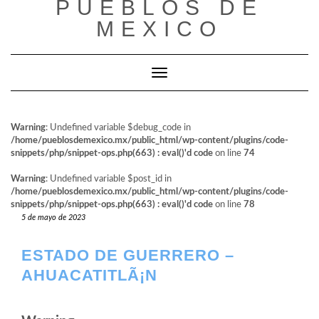
PUEBLOS DE
al
contenido
MEXICO
Cambiar modo de navegación
Warning
: Undefined variable $debug_code in
/home/pueblosdemexico.mx/public_html/wp-content/plugins/code-
snippets/php/snippet-ops.php(663) : eval()'d code
on line
74
Warning
: Undefined variable $post_id in
/home/pueblosdemexico.mx/public_html/wp-content/plugins/code-
snippets/php/snippet-ops.php(663) : eval()'d code
on line
78
5 de mayo de 2023
ESTADO DE GUERRERO –
AHUACATITLÃ¡N