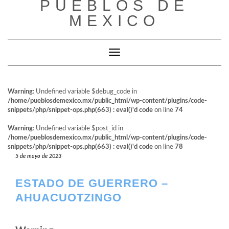
PUEBLOS DE
al
contenido
MEXICO
Cambiar modo de navegación
Warning
: Undefined variable $debug_code in
/home/pueblosdemexico.mx/public_html/wp-content/plugins/code-
snippets/php/snippet-ops.php(663) : eval()'d code
on line
74
Warning
: Undefined variable $post_id in
/home/pueblosdemexico.mx/public_html/wp-content/plugins/code-
snippets/php/snippet-ops.php(663) : eval()'d code
on line
78
5 de mayo de 2023
ESTADO DE GUERRERO –
AHUACUOTZINGO