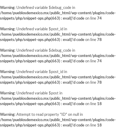
Warning
: Undefined variable $debug_code in
/home/pueblosdemexico.mx/public_html/wp-content/plugins/code-
snippets/php/snippet-ops.php(663) : eval()'d code
on line
74
Warning
: Undefined variable $post_id in
/home/pueblosdemexico.mx/public_html/wp-content/plugins/code-
snippets/php/snippet-ops.php(663) : eval()'d code
on line
78
Warning
: Undefined variable $debug_code in
/home/pueblosdemexico.mx/public_html/wp-content/plugins/code-
snippets/php/snippet-ops.php(663) : eval()'d code
on line
74
Warning
: Undefined variable $post_id in
/home/pueblosdemexico.mx/public_html/wp-content/plugins/code-
snippets/php/snippet-ops.php(663) : eval()'d code
on line
78
Warning
: Undefined variable $post in
/home/pueblosdemexico.mx/public_html/wp-content/plugins/code-
snippets/php/snippet-ops.php(663) : eval()'d code
on line
18
Warning
: Attempt to read property "ID" on null in
/home/pueblosdemexico.mx/public_html/wp-content/plugins/code-
snippets/php/snippet-ops.php(663) : eval()'d code
on line
18
Saltar