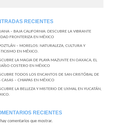
NTRADAS RECIENTES
JUANA – BAJA CALIFORNIA: DESCUBRE LA VIBRANTE
UDAD FRONTERIZA EN MÉXICO
POZTLÁN – MORELOS: NATURALEZA, CULTURA Y
STICISMO EN MÉXICO.
SCUBRE LA MAGIA DE PLAYA MAZUNTE EN OAXACA, EL
RAÍSO COSTERO EN MÉXICO
SCUBRE TODOS LOS ENCANTOS DE SAN CRISTÓBAL DE
S CASAS – CHIAPAS EN MÉXICO
SCUBRE LA BELLEZA Y MISTERIO DE UXMAL EN YUCATÁN,
XICO.
OMENTARIOS RECIENTES
hay comentarios que mostrar.