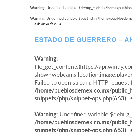
Warning
: Undefined variable $debug_code in
/home/pueblosd
Warning
: Undefined variable $post_id in
/home/pueblosdemexi
5 de mayo de 2023
ESTADO DE GUERRERO – A
Warning
:
file_get_contents(https://api.windy
show=webcams:location,image,pla
Failed to open stream: HTTP request 
/home/pueblosdemexico.mx/public_h
snippets/php/snippet-ops.php(663) : e
Warning
: Undefined variable $debug_
/home/pueblosdemexico.mx/public_h
snippets/php/snippet-ops.php(663) : e