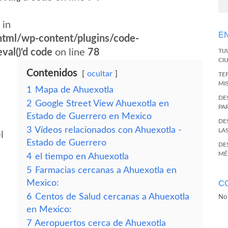
 in
E
tml/wp-content/plugins/code-
val()'d code
on line
78
TI
CI
Contenidos
ocultar
TE
MI
1
Mapa de Ahuexotla
DE
2
Google Street View Ahuexotla en
PA
Estado de Guerrero en Mexico
DE
3
Vídeos relacionados con Ahuexotla -
LA
l
Estado de Guerrero
DE
MÉ
4
el tiempo en Ahuexotla
5
Farmacias cercanas a Ahuexotla en
Mexico:
C
6
Centos de Salud cercanas a Ahuexotla
No 
en Mexico:
7
Aeropuertos cerca de Ahuexotla