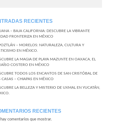
NTRADAS RECIENTES
JUANA – BAJA CALIFORNIA: DESCUBRE LA VIBRANTE
UDAD FRONTERIZA EN MÉXICO
POZTLÁN – MORELOS: NATURALEZA, CULTURA Y
STICISMO EN MÉXICO.
SCUBRE LA MAGIA DE PLAYA MAZUNTE EN OAXACA, EL
RAÍSO COSTERO EN MÉXICO
SCUBRE TODOS LOS ENCANTOS DE SAN CRISTÓBAL DE
S CASAS – CHIAPAS EN MÉXICO
SCUBRE LA BELLEZA Y MISTERIO DE UXMAL EN YUCATÁN,
XICO.
OMENTARIOS RECIENTES
hay comentarios que mostrar.