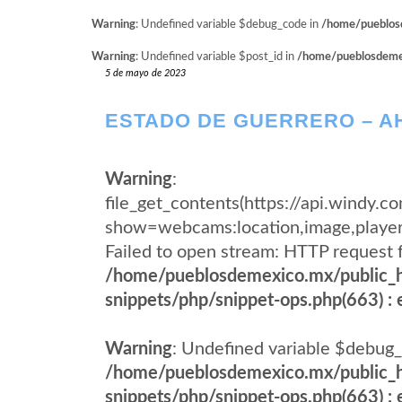
Warning
: Undefined variable $debug_code in
/home/pueblosd
Warning
: Undefined variable $post_id in
/home/pueblosdemexi
5 de mayo de 2023
ESTADO DE GUERRERO – A
Warning
:
file_get_contents(https://api.windy
show=webcams:location,image,pla
Failed to open stream: HTTP request 
/home/pueblosdemexico.mx/public_h
snippets/php/snippet-ops.php(663) : e
Warning
: Undefined variable $debug_
/home/pueblosdemexico.mx/public_h
snippets/php/snippet-ops.php(663) : e