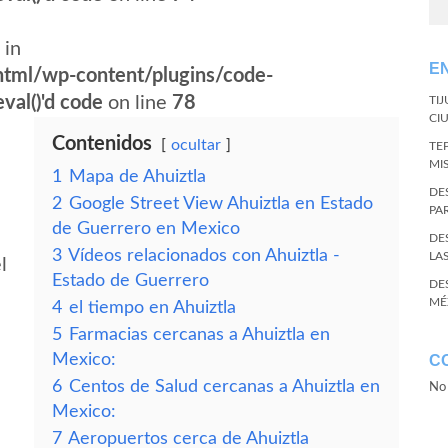
 in
E
tml/wp-content/plugins/code-
val()'d code
on line
78
TI
CI
Contenidos
ocultar
TE
MI
1
Mapa de Ahuiztla
DE
2
Google Street View Ahuiztla en Estado
PA
de Guerrero en Mexico
DE
3
Vídeos relacionados con Ahuiztla -
LA
l
Estado de Guerrero
DE
MÉ
4
el tiempo en Ahuiztla
5
Farmacias cercanas a Ahuiztla en
Mexico:
C
6
Centos de Salud cercanas a Ahuiztla en
No 
Mexico:
7
Aeropuertos cerca de Ahuiztla