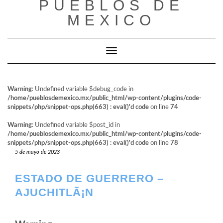
PUEBLOS DE
al
contenido
MEXICO
Cambiar modo de navegación
Warning
: Undefined variable $debug_code in
/home/pueblosdemexico.mx/public_html/wp-content/plugins/code-
snippets/php/snippet-ops.php(663) : eval()'d code
on line
74
Warning
: Undefined variable $post_id in
/home/pueblosdemexico.mx/public_html/wp-content/plugins/code-
snippets/php/snippet-ops.php(663) : eval()'d code
on line
78
5 de mayo de 2023
ESTADO DE GUERRERO –
AJUCHITLÃ¡N