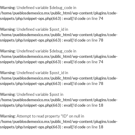
Warning
: Undefined variable $debug_code in
/home/pueblosdemexico.mx/public_html/wp-content/plugins/code-
snippets/php/snippet-ops.php(663) : eval()'d code
on line
74
Warning
: Undefined variable $post_id in
/home/pueblosdemexico.mx/public_html/wp-content/plugins/code-
snippets/php/snippet-ops.php(663) : eval()'d code
on line
78
Warning
: Undefined variable $debug_code in
/home/pueblosdemexico.mx/public_html/wp-content/plugins/code-
snippets/php/snippet-ops.php(663) : eval()'d code
on line
74
Warning
: Undefined variable $post_id in
/home/pueblosdemexico.mx/public_html/wp-content/plugins/code-
snippets/php/snippet-ops.php(663) : eval()'d code
on line
78
Warning
: Undefined variable $post in
/home/pueblosdemexico.mx/public_html/wp-content/plugins/code-
snippets/php/snippet-ops.php(663) : eval()'d code
on line
18
Warning
: Attempt to read property "ID" on null in
/home/pueblosdemexico.mx/public_html/wp-content/plugins/code-
snippets/php/snippet-ops.php(663) : eval()'d code
on line
18
Saltar