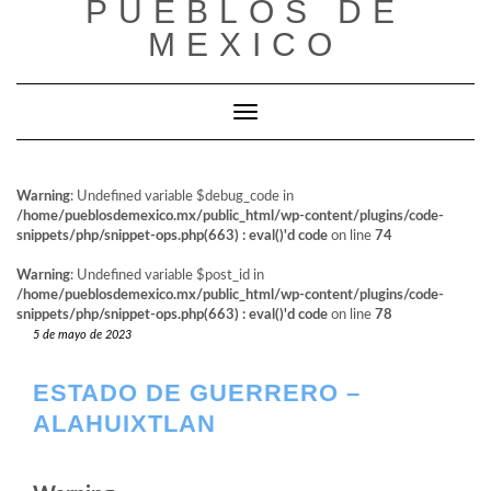
PUEBLOS DE
al
contenido
MEXICO
Cambiar modo de navegación
Warning
: Undefined variable $debug_code in
/home/pueblosdemexico.mx/public_html/wp-content/plugins/code-
snippets/php/snippet-ops.php(663) : eval()'d code
on line
74
Warning
: Undefined variable $post_id in
/home/pueblosdemexico.mx/public_html/wp-content/plugins/code-
snippets/php/snippet-ops.php(663) : eval()'d code
on line
78
5 de mayo de 2023
ESTADO DE GUERRERO –
ALAHUIXTLAN