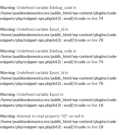
Warning
: Undefined variable $debug_code in
/home/pueblosdemexico.mx/public_html/wp-content/plugins/code-
snippets/php/snippet-ops.php(663) : eval()'d code
on line
74
Warning
: Undefined variable $post_id in
/home/pueblosdemexico.mx/public_html/wp-content/plugins/code-
snippets/php/snippet-ops.php(663) : eval()'d code
on line
78
Warning
: Undefined variable $debug_code in
/home/pueblosdemexico.mx/public_html/wp-content/plugins/code-
snippets/php/snippet-ops.php(663) : eval()'d code
on line
74
Warning
: Undefined variable $post_id in
/home/pueblosdemexico.mx/public_html/wp-content/plugins/code-
snippets/php/snippet-ops.php(663) : eval()'d code
on line
78
Warning
: Undefined variable $post in
/home/pueblosdemexico.mx/public_html/wp-content/plugins/code-
snippets/php/snippet-ops.php(663) : eval()'d code
on line
18
Warning
: Attempt to read property "ID" on null in
/home/pueblosdemexico.mx/public_html/wp-content/plugins/code-
snippets/php/snippet-ops.php(663) : eval()'d code
on line
18
Saltar