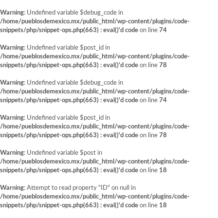
Warning
: Undefined variable $debug_code in
/home/pueblosdemexico.mx/public_html/wp-content/plugins/code-
snippets/php/snippet-ops.php(663) : eval()'d code
on line
74
Warning
: Undefined variable $post_id in
/home/pueblosdemexico.mx/public_html/wp-content/plugins/code-
snippets/php/snippet-ops.php(663) : eval()'d code
on line
78
Warning
: Undefined variable $debug_code in
/home/pueblosdemexico.mx/public_html/wp-content/plugins/code-
snippets/php/snippet-ops.php(663) : eval()'d code
on line
74
Warning
: Undefined variable $post_id in
/home/pueblosdemexico.mx/public_html/wp-content/plugins/code-
snippets/php/snippet-ops.php(663) : eval()'d code
on line
78
Warning
: Undefined variable $post in
/home/pueblosdemexico.mx/public_html/wp-content/plugins/code-
snippets/php/snippet-ops.php(663) : eval()'d code
on line
18
Warning
: Attempt to read property "ID" on null in
/home/pueblosdemexico.mx/public_html/wp-content/plugins/code-
snippets/php/snippet-ops.php(663) : eval()'d code
on line
18
Saltar