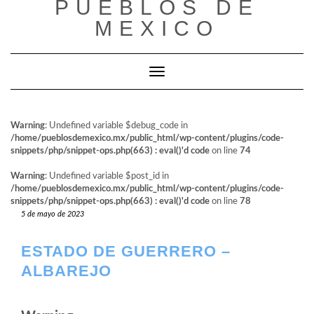
PUEBLOS DE
al
contenido
MEXICO
Cambiar modo de navegación
Warning
: Undefined variable $debug_code in
/home/pueblosdemexico.mx/public_html/wp-content/plugins/code-
snippets/php/snippet-ops.php(663) : eval()'d code
on line
74
Warning
: Undefined variable $post_id in
/home/pueblosdemexico.mx/public_html/wp-content/plugins/code-
snippets/php/snippet-ops.php(663) : eval()'d code
on line
78
5 de mayo de 2023
ESTADO DE GUERRERO –
ALBAREJO