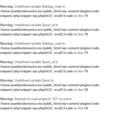
Warning
: Undefined variable $debug_code in
/home/pueblosdemexico.mx/public_html/wp-content/plugins/code-
snippets/php/snippet-ops.php(663) : eval()'d code
on line
74
Warning
: Undefined variable $post_id in
/home/pueblosdemexico.mx/public_html/wp-content/plugins/code-
snippets/php/snippet-ops.php(663) : eval()'d code
on line
78
Warning
: Undefined variable $debug_code in
/home/pueblosdemexico.mx/public_html/wp-content/plugins/code-
snippets/php/snippet-ops.php(663) : eval()'d code
on line
74
Warning
: Undefined variable $post_id in
/home/pueblosdemexico.mx/public_html/wp-content/plugins/code-
snippets/php/snippet-ops.php(663) : eval()'d code
on line
78
Warning
: Undefined variable $post in
/home/pueblosdemexico.mx/public_html/wp-content/plugins/code-
snippets/php/snippet-ops.php(663) : eval()'d code
on line
18
Warning
: Attempt to read property "ID" on null in
/home/pueblosdemexico.mx/public_html/wp-content/plugins/code-
snippets/php/snippet-ops.php(663) : eval()'d code
on line
18
Saltar