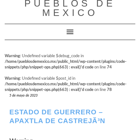
PUEBLOS DE
al
contenido
MEXICO
Cambiar modo de navegación
Warning
: Undefined variable $debug_code in
/home/pueblosdemexico.mx/public_html/wp-content/plugins/code-
snippets/php/snippet-ops.php(663) : eval()'d code
on line
74
Warning
: Undefined variable $post_id in
/home/pueblosdemexico.mx/public_html/wp-content/plugins/code-
snippets/php/snippet-ops.php(663) : eval()'d code
on line
78
5 de mayo de 2023
ESTADO DE GUERRERO –
APAXTLA DE CASTREJÃ³N