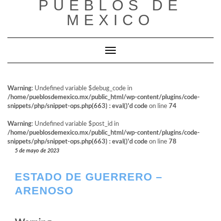
PUEBLOS DE
al
contenido
MEXICO
Cambiar modo de navegación
Warning
: Undefined variable $debug_code in
/home/pueblosdemexico.mx/public_html/wp-content/plugins/code-
snippets/php/snippet-ops.php(663) : eval()'d code
on line
74
Warning
: Undefined variable $post_id in
/home/pueblosdemexico.mx/public_html/wp-content/plugins/code-
snippets/php/snippet-ops.php(663) : eval()'d code
on line
78
5 de mayo de 2023
ESTADO DE GUERRERO –
ARENOSO