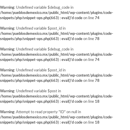
Warning
: Undefined variable $debug_code in
/home/pueblosdemexico.mx/public_html/wp-content/plugins/code-
snippets/php/snippet-ops.php(663) : eval()'d code
on line
74
Warning
: Undefined variable $post_id in
/home/pueblosdemexico.mx/public_html/wp-content/plugins/code-
snippets/php/snippet-ops.php(663) : eval()'d code
on line
78
Warning
: Undefined variable $debug_code in
/home/pueblosdemexico.mx/public_html/wp-content/plugins/code-
snippets/php/snippet-ops.php(663) : eval()'d code
on line
74
Warning
: Undefined variable $post_id in
/home/pueblosdemexico.mx/public_html/wp-content/plugins/code-
snippets/php/snippet-ops.php(663) : eval()'d code
on line
78
Warning
: Undefined variable $post in
/home/pueblosdemexico.mx/public_html/wp-content/plugins/code-
snippets/php/snippet-ops.php(663) : eval()'d code
on line
18
Warning
: Attempt to read property "ID" on null in
/home/pueblosdemexico.mx/public_html/wp-content/plugins/code-
snippets/php/snippet-ops.php(663) : eval()'d code
on line
18
Saltar