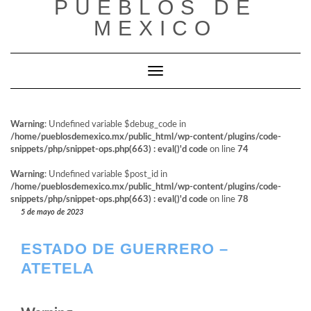
PUEBLOS DE
al
contenido
MEXICO
Cambiar modo de navegación
Warning
: Undefined variable $debug_code in
/home/pueblosdemexico.mx/public_html/wp-content/plugins/code-
snippets/php/snippet-ops.php(663) : eval()'d code
on line
74
Warning
: Undefined variable $post_id in
/home/pueblosdemexico.mx/public_html/wp-content/plugins/code-
snippets/php/snippet-ops.php(663) : eval()'d code
on line
78
5 de mayo de 2023
ESTADO DE GUERRERO –
ATETELA