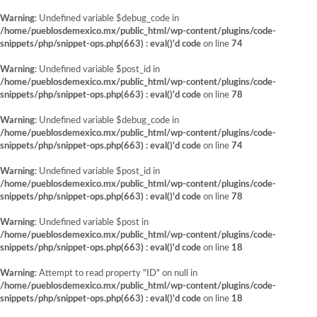
Warning
: Undefined variable $debug_code in
/home/pueblosdemexico.mx/public_html/wp-content/plugins/code-
snippets/php/snippet-ops.php(663) : eval()'d code
on line
74
Warning
: Undefined variable $post_id in
/home/pueblosdemexico.mx/public_html/wp-content/plugins/code-
snippets/php/snippet-ops.php(663) : eval()'d code
on line
78
Warning
: Undefined variable $debug_code in
/home/pueblosdemexico.mx/public_html/wp-content/plugins/code-
snippets/php/snippet-ops.php(663) : eval()'d code
on line
74
Warning
: Undefined variable $post_id in
/home/pueblosdemexico.mx/public_html/wp-content/plugins/code-
snippets/php/snippet-ops.php(663) : eval()'d code
on line
78
Warning
: Undefined variable $post in
/home/pueblosdemexico.mx/public_html/wp-content/plugins/code-
snippets/php/snippet-ops.php(663) : eval()'d code
on line
18
Warning
: Attempt to read property "ID" on null in
/home/pueblosdemexico.mx/public_html/wp-content/plugins/code-
snippets/php/snippet-ops.php(663) : eval()'d code
on line
18
Saltar