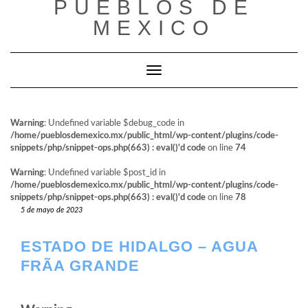
PUEBLOS DE
al
contenido
MEXICO
Cambiar modo de navegación
Warning
: Undefined variable $debug_code in
/home/pueblosdemexico.mx/public_html/wp-content/plugins/code-
snippets/php/snippet-ops.php(663) : eval()'d code
on line
74
Warning
: Undefined variable $post_id in
/home/pueblosdemexico.mx/public_html/wp-content/plugins/code-
snippets/php/snippet-ops.php(663) : eval()'d code
on line
78
5 de mayo de 2023
ESTADO DE HIDALGO – AGUA
FRÃ­A GRANDE