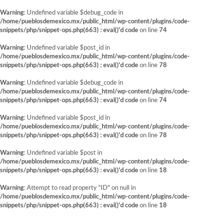
Warning
: Undefined variable $debug_code in
/home/pueblosdemexico.mx/public_html/wp-content/plugins/code-
snippets/php/snippet-ops.php(663) : eval()'d code
on line
74
Warning
: Undefined variable $post_id in
/home/pueblosdemexico.mx/public_html/wp-content/plugins/code-
snippets/php/snippet-ops.php(663) : eval()'d code
on line
78
Warning
: Undefined variable $debug_code in
/home/pueblosdemexico.mx/public_html/wp-content/plugins/code-
snippets/php/snippet-ops.php(663) : eval()'d code
on line
74
Warning
: Undefined variable $post_id in
/home/pueblosdemexico.mx/public_html/wp-content/plugins/code-
snippets/php/snippet-ops.php(663) : eval()'d code
on line
78
Warning
: Undefined variable $post in
/home/pueblosdemexico.mx/public_html/wp-content/plugins/code-
snippets/php/snippet-ops.php(663) : eval()'d code
on line
18
Warning
: Attempt to read property "ID" on null in
/home/pueblosdemexico.mx/public_html/wp-content/plugins/code-
snippets/php/snippet-ops.php(663) : eval()'d code
on line
18
Saltar