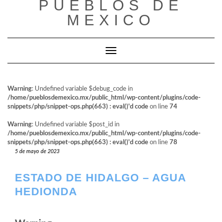
PUEBLOS DE
al
contenido
MEXICO
Cambiar modo de navegación
Warning
: Undefined variable $debug_code in
/home/pueblosdemexico.mx/public_html/wp-content/plugins/code-
snippets/php/snippet-ops.php(663) : eval()'d code
on line
74
Warning
: Undefined variable $post_id in
/home/pueblosdemexico.mx/public_html/wp-content/plugins/code-
snippets/php/snippet-ops.php(663) : eval()'d code
on line
78
5 de mayo de 2023
ESTADO DE HIDALGO – AGUA
HEDIONDA