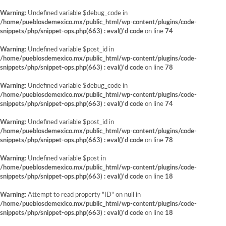
Warning
: Undefined variable $debug_code in
/home/pueblosdemexico.mx/public_html/wp-content/plugins/code-
snippets/php/snippet-ops.php(663) : eval()'d code
on line
74
Warning
: Undefined variable $post_id in
/home/pueblosdemexico.mx/public_html/wp-content/plugins/code-
snippets/php/snippet-ops.php(663) : eval()'d code
on line
78
Warning
: Undefined variable $debug_code in
/home/pueblosdemexico.mx/public_html/wp-content/plugins/code-
snippets/php/snippet-ops.php(663) : eval()'d code
on line
74
Warning
: Undefined variable $post_id in
/home/pueblosdemexico.mx/public_html/wp-content/plugins/code-
snippets/php/snippet-ops.php(663) : eval()'d code
on line
78
Warning
: Undefined variable $post in
/home/pueblosdemexico.mx/public_html/wp-content/plugins/code-
snippets/php/snippet-ops.php(663) : eval()'d code
on line
18
Warning
: Attempt to read property "ID" on null in
/home/pueblosdemexico.mx/public_html/wp-content/plugins/code-
snippets/php/snippet-ops.php(663) : eval()'d code
on line
18
Saltar