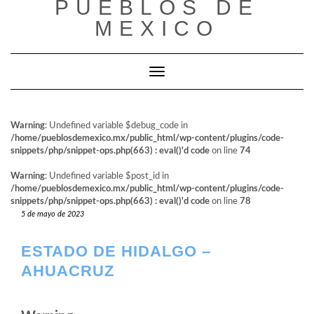
PUEBLOS DE
al
contenido
MEXICO
Cambiar modo de navegación
Warning
: Undefined variable $debug_code in
/home/pueblosdemexico.mx/public_html/wp-content/plugins/code-
snippets/php/snippet-ops.php(663) : eval()'d code
on line
74
Warning
: Undefined variable $post_id in
/home/pueblosdemexico.mx/public_html/wp-content/plugins/code-
snippets/php/snippet-ops.php(663) : eval()'d code
on line
78
5 de mayo de 2023
ESTADO DE HIDALGO –
AHUACRUZ