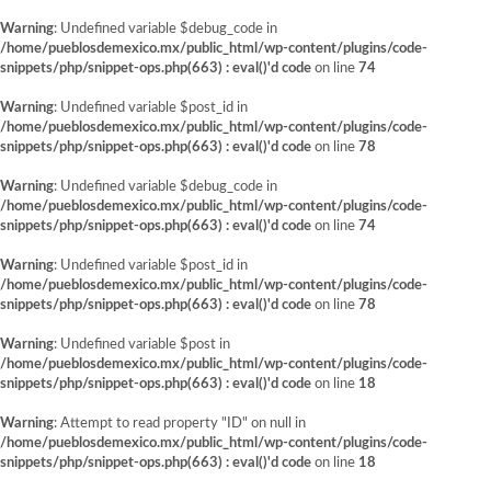
Warning
: Undefined variable $debug_code in
/home/pueblosdemexico.mx/public_html/wp-content/plugins/code-
snippets/php/snippet-ops.php(663) : eval()'d code
on line
74
Warning
: Undefined variable $post_id in
/home/pueblosdemexico.mx/public_html/wp-content/plugins/code-
snippets/php/snippet-ops.php(663) : eval()'d code
on line
78
Warning
: Undefined variable $debug_code in
/home/pueblosdemexico.mx/public_html/wp-content/plugins/code-
snippets/php/snippet-ops.php(663) : eval()'d code
on line
74
Warning
: Undefined variable $post_id in
/home/pueblosdemexico.mx/public_html/wp-content/plugins/code-
snippets/php/snippet-ops.php(663) : eval()'d code
on line
78
Warning
: Undefined variable $post in
/home/pueblosdemexico.mx/public_html/wp-content/plugins/code-
snippets/php/snippet-ops.php(663) : eval()'d code
on line
18
Warning
: Attempt to read property "ID" on null in
/home/pueblosdemexico.mx/public_html/wp-content/plugins/code-
snippets/php/snippet-ops.php(663) : eval()'d code
on line
18
Saltar