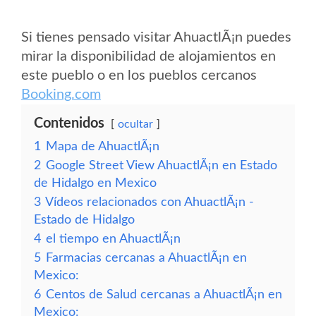
Si tienes pensado visitar AhuactlÃ¡n puedes
mirar la disponibilidad de alojamientos en
este pueblo o en los pueblos cercanos
Booking.com
Contenidos
ocultar
1
Mapa de AhuactlÃ¡n
2
Google Street View AhuactlÃ¡n en Estado
de Hidalgo en Mexico
3
Vídeos relacionados con AhuactlÃ¡n -
Estado de Hidalgo
4
el tiempo en AhuactlÃ¡n
5
Farmacias cercanas a AhuactlÃ¡n en
Mexico:
6
Centos de Salud cercanas a AhuactlÃ¡n en
Mexico: