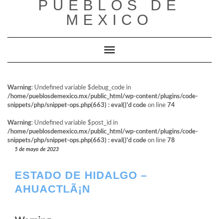
PUEBLOS DE
al
contenido
MEXICO
Cambiar modo de navegación
Warning
: Undefined variable $debug_code in
/home/pueblosdemexico.mx/public_html/wp-content/plugins/code-
snippets/php/snippet-ops.php(663) : eval()'d code
on line
74
Warning
: Undefined variable $post_id in
/home/pueblosdemexico.mx/public_html/wp-content/plugins/code-
snippets/php/snippet-ops.php(663) : eval()'d code
on line
78
5 de mayo de 2023
ESTADO DE HIDALGO –
AHUACTLÃ¡N