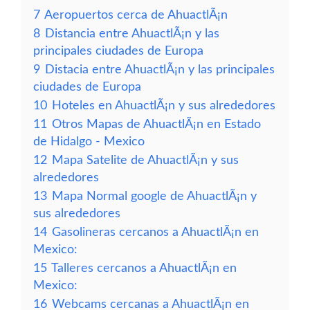
7
Aeropuertos cerca de AhuactlÃ¡n
8
Distancia entre AhuactlÃ¡n y las
principales ciudades de Europa
9
Distacia entre AhuactlÃ¡n y las principales
ciudades de Europa
10
Hoteles en AhuactlÃ¡n y sus alrededores
11
Otros Mapas de AhuactlÃ¡n en Estado
de Hidalgo - Mexico
12
Mapa Satelite de AhuactlÃ¡n y sus
alrededores
13
Mapa Normal google de AhuactlÃ¡n y
sus alrededores
14
Gasolineras cercanos a AhuactlÃ¡n en
Mexico:
15
Talleres cercanos a AhuactlÃ¡n en
Mexico:
16
Webcams cercanas a AhuactlÃ¡n en