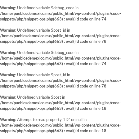
Warning
: Undefined variable $debug_code in
/home/pueblosdemexico.mx/public_html/wp-content/plugins/code-
snippets/php/snippet-ops.php(663) : eval()'d code
on line
74
Warning
: Undefined variable $post_id in
/home/pueblosdemexico.mx/public_html/wp-content/plugins/code-
snippets/php/snippet-ops.php(663) : eval()'d code
on line
78
Warning
: Undefined variable $debug_code in
/home/pueblosdemexico.mx/public_html/wp-content/plugins/code-
snippets/php/snippet-ops.php(663) : eval()'d code
on line
74
Warning
: Undefined variable $post_id in
/home/pueblosdemexico.mx/public_html/wp-content/plugins/code-
snippets/php/snippet-ops.php(663) : eval()'d code
on line
78
Warning
: Undefined variable $post in
/home/pueblosdemexico.mx/public_html/wp-content/plugins/code-
snippets/php/snippet-ops.php(663) : eval()'d code
on line
18
Warning
: Attempt to read property "ID" on null in
/home/pueblosdemexico.mx/public_html/wp-content/plugins/code-
snippets/php/snippet-ops.php(663) : eval()'d code
on line
18
Saltar