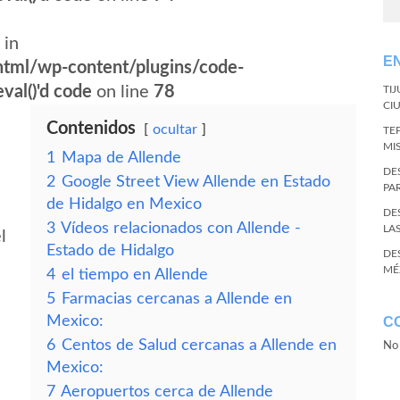
 in
E
tml/wp-content/plugins/code-
val()'d code
on line
78
TI
CI
Contenidos
ocultar
TE
MI
1
Mapa de Allende
DE
2
Google Street View Allende en Estado
PA
de Hidalgo en Mexico
DE
3
Vídeos relacionados con Allende -
LA
l
Estado de Hidalgo
DE
MÉ
4
el tiempo en Allende
5
Farmacias cercanas a Allende en
Mexico:
C
6
Centos de Salud cercanas a Allende en
No 
Mexico:
7
Aeropuertos cerca de Allende