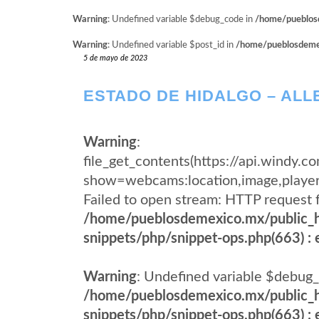
Warning
: Undefined variable $debug_code in
/home/pueblosd
Warning
: Undefined variable $post_id in
/home/pueblosdemexi
5 de mayo de 2023
ESTADO DE HIDALGO – ALL
Warning
:
file_get_contents(https://api.wind
show=webcams:location,image,pla
Failed to open stream: HTTP request 
/home/pueblosdemexico.mx/public_h
snippets/php/snippet-ops.php(663) : e
Warning
: Undefined variable $debug_
/home/pueblosdemexico.mx/public_h
snippets/php/snippet-ops.php(663) : e