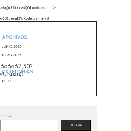
hp(663) : eval()'d code
on line
74
3) : eval()'d code
on line
78
ARCHIVOS
JUNIO 2023
MAYO 2023
.9666667,50?
CATEGORÍAS
yUKusn):
MEXICO
BUSCAR
BUSCAR