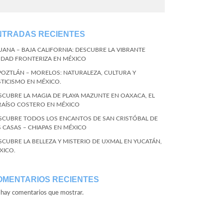
NTRADAS RECIENTES
JUANA – BAJA CALIFORNIA: DESCUBRE LA VIBRANTE
UDAD FRONTERIZA EN MÉXICO
POZTLÁN – MORELOS: NATURALEZA, CULTURA Y
STICISMO EN MÉXICO.
SCUBRE LA MAGIA DE PLAYA MAZUNTE EN OAXACA, EL
RAÍSO COSTERO EN MÉXICO
SCUBRE TODOS LOS ENCANTOS DE SAN CRISTÓBAL DE
S CASAS – CHIAPAS EN MÉXICO
SCUBRE LA BELLEZA Y MISTERIO DE UXMAL EN YUCATÁN,
XICO.
OMENTARIOS RECIENTES
hay comentarios que mostrar.