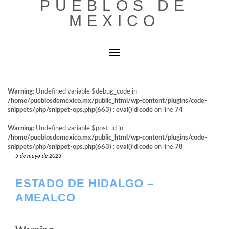
PUEBLOS DE
al
contenido
MEXICO
Cambiar modo de navegación
Warning
: Undefined variable $debug_code in
/home/pueblosdemexico.mx/public_html/wp-content/plugins/code-
snippets/php/snippet-ops.php(663) : eval()'d code
on line
74
Warning
: Undefined variable $post_id in
/home/pueblosdemexico.mx/public_html/wp-content/plugins/code-
snippets/php/snippet-ops.php(663) : eval()'d code
on line
78
5 de mayo de 2023
ESTADO DE HIDALGO –
AMEALCO