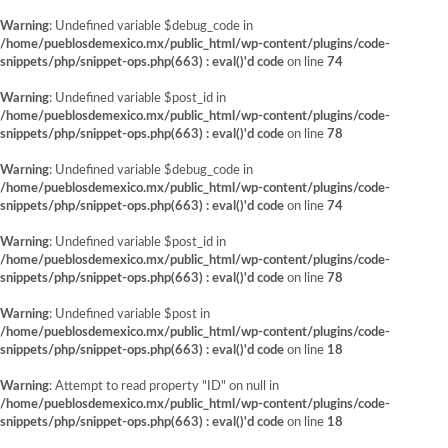
Warning
: Undefined variable $debug_code in
/home/pueblosdemexico.mx/public_html/wp-content/plugins/code-
snippets/php/snippet-ops.php(663) : eval()'d code
on line
74
Warning
: Undefined variable $post_id in
/home/pueblosdemexico.mx/public_html/wp-content/plugins/code-
snippets/php/snippet-ops.php(663) : eval()'d code
on line
78
Warning
: Undefined variable $debug_code in
/home/pueblosdemexico.mx/public_html/wp-content/plugins/code-
snippets/php/snippet-ops.php(663) : eval()'d code
on line
74
Warning
: Undefined variable $post_id in
/home/pueblosdemexico.mx/public_html/wp-content/plugins/code-
snippets/php/snippet-ops.php(663) : eval()'d code
on line
78
Warning
: Undefined variable $post in
/home/pueblosdemexico.mx/public_html/wp-content/plugins/code-
snippets/php/snippet-ops.php(663) : eval()'d code
on line
18
Warning
: Attempt to read property "ID" on null in
/home/pueblosdemexico.mx/public_html/wp-content/plugins/code-
snippets/php/snippet-ops.php(663) : eval()'d code
on line
18
Saltar