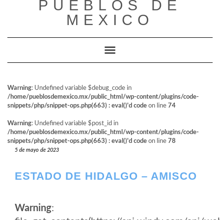
PUEBLOS DE
al
contenido
MEXICO
Cambiar modo de navegación
Warning
: Undefined variable $debug_code in
/home/pueblosdemexico.mx/public_html/wp-content/plugins/code-
snippets/php/snippet-ops.php(663) : eval()'d code
on line
74
Warning
: Undefined variable $post_id in
/home/pueblosdemexico.mx/public_html/wp-content/plugins/code-
snippets/php/snippet-ops.php(663) : eval()'d code
on line
78
5 de mayo de 2023
ESTADO DE HIDALGO – AMISCO
Warning
: