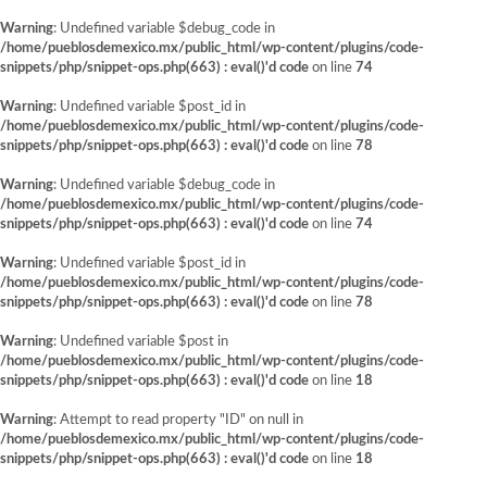
Warning
: Undefined variable $debug_code in
/home/pueblosdemexico.mx/public_html/wp-content/plugins/code-
snippets/php/snippet-ops.php(663) : eval()'d code
on line
74
Warning
: Undefined variable $post_id in
/home/pueblosdemexico.mx/public_html/wp-content/plugins/code-
snippets/php/snippet-ops.php(663) : eval()'d code
on line
78
Warning
: Undefined variable $debug_code in
/home/pueblosdemexico.mx/public_html/wp-content/plugins/code-
snippets/php/snippet-ops.php(663) : eval()'d code
on line
74
Warning
: Undefined variable $post_id in
/home/pueblosdemexico.mx/public_html/wp-content/plugins/code-
snippets/php/snippet-ops.php(663) : eval()'d code
on line
78
Warning
: Undefined variable $post in
/home/pueblosdemexico.mx/public_html/wp-content/plugins/code-
snippets/php/snippet-ops.php(663) : eval()'d code
on line
18
Warning
: Attempt to read property "ID" on null in
/home/pueblosdemexico.mx/public_html/wp-content/plugins/code-
snippets/php/snippet-ops.php(663) : eval()'d code
on line
18
Saltar