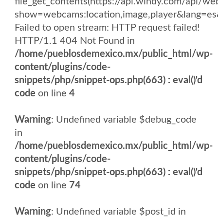
file_get_contents(https://api.windy.com/api
show=webcams:location,image,player&lang
Failed to open stream: HTTP request failed!
HTTP/1.1 404 Not Found in
/home/pueblosdemexico.mx/public_html/wp-
content/plugins/code-
snippets/php/snippet-ops.php(663) : eval()'d
code
on line
4
Warning
: Undefined variable $debug_code
in
/home/pueblosdemexico.mx/public_html/wp-
content/plugins/code-
snippets/php/snippet-ops.php(663) : eval()'d
code
on line
74
Warning
: Undefined variable $post_id in