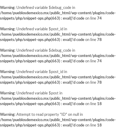
Warning
: Undefined variable $debug_code in
/home/pueblosdemexico.mx/public_html/wp-content/plugins/code-
snippets/php/snippet-ops.php(663) : eval()'d code
on line
74
Warning
: Undefined variable $post_id in
/home/pueblosdemexico.mx/public_html/wp-content/plugins/code-
snippets/php/snippet-ops.php(663) : eval()'d code
on line
78
Warning
: Undefined variable $debug_code in
/home/pueblosdemexico.mx/public_html/wp-content/plugins/code-
snippets/php/snippet-ops.php(663) : eval()'d code
on line
74
Warning
: Undefined variable $post_id in
/home/pueblosdemexico.mx/public_html/wp-content/plugins/code-
snippets/php/snippet-ops.php(663) : eval()'d code
on line
78
Warning
: Undefined variable $post in
/home/pueblosdemexico.mx/public_html/wp-content/plugins/code-
snippets/php/snippet-ops.php(663) : eval()'d code
on line
18
Warning
: Attempt to read property "ID" on null in
/home/pueblosdemexico.mx/public_html/wp-content/plugins/code-
snippets/php/snippet-ops.php(663) : eval()'d code
on line
18
Saltar