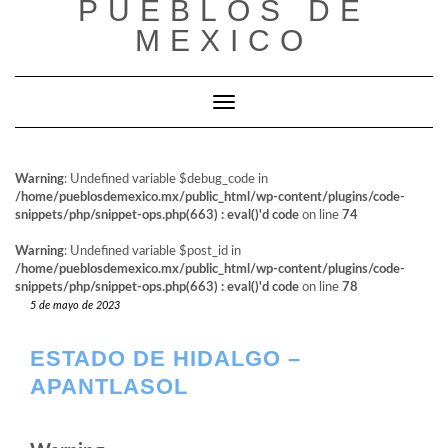
PUEBLOS DE
al
contenido
MEXICO
Cambiar modo de navegación
Warning
: Undefined variable $debug_code in
/home/pueblosdemexico.mx/public_html/wp-content/plugins/code-
snippets/php/snippet-ops.php(663) : eval()'d code
on line
74
Warning
: Undefined variable $post_id in
/home/pueblosdemexico.mx/public_html/wp-content/plugins/code-
snippets/php/snippet-ops.php(663) : eval()'d code
on line
78
5 de mayo de 2023
ESTADO DE HIDALGO –
APANTLASOL