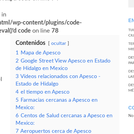
 in
E
tml/wp-content/plugins/code-
val()'d code
on line
78
TI
CI
Contenidos
ocultar
TE
MI
1
Mapa de Apesco
DE
2
Google Street View Apesco en Estado
PA
de Hidalgo en Mexico
DE
3
Vídeos relacionados con Apesco -
LA
l
Estado de Hidalgo
DE
MÉ
4
el tiempo en Apesco
5
Farmacias cercanas a Apesco en
Mexico:
C
6
Centos de Salud cercanas a Apesco en
No 
Mexico:
7
Aeropuertos cerca de Apesco