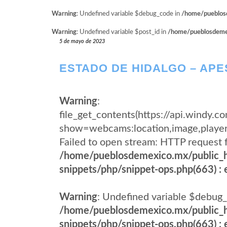
Warning
: Undefined variable $debug_code in
/home/pueblosd
Warning
: Undefined variable $post_id in
/home/pueblosdemexi
5 de mayo de 2023
ESTADO DE HIDALGO – AP
Warning
:
file_get_contents(https://api.windy
show=webcams:location,image,pla
Failed to open stream: HTTP request 
/home/pueblosdemexico.mx/public_h
snippets/php/snippet-ops.php(663) : e
Warning
: Undefined variable $debug_
/home/pueblosdemexico.mx/public_h
snippets/php/snippet-ops.php(663) : e