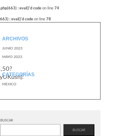
hp(663) : eval()'d code
on line
74
3) : eval()'d code
on line
78
ARCHIVOS
JUNIO 2023
MAYO 2023
3,50?
CATEGORÍAS
yUKusn):
MEXICO
BUSCAR
BUSCAR