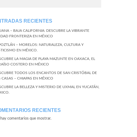
NTRADAS RECIENTES
JUANA – BAJA CALIFORNIA: DESCUBRE LA VIBRANTE
UDAD FRONTERIZA EN MÉXICO
POZTLÁN – MORELOS: NATURALEZA, CULTURA Y
STICISMO EN MÉXICO.
SCUBRE LA MAGIA DE PLAYA MAZUNTE EN OAXACA, EL
RAÍSO COSTERO EN MÉXICO
SCUBRE TODOS LOS ENCANTOS DE SAN CRISTÓBAL DE
S CASAS – CHIAPAS EN MÉXICO
SCUBRE LA BELLEZA Y MISTERIO DE UXMAL EN YUCATÁN,
XICO.
OMENTARIOS RECIENTES
hay comentarios que mostrar.