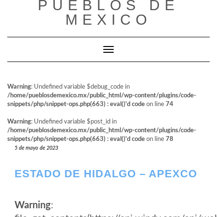
PUEBLOS DE
al
contenido
MEXICO
Cambiar modo de navegación
Warning
: Undefined variable $debug_code in
/home/pueblosdemexico.mx/public_html/wp-content/plugins/code-
snippets/php/snippet-ops.php(663) : eval()'d code
on line
74
Warning
: Undefined variable $post_id in
/home/pueblosdemexico.mx/public_html/wp-content/plugins/code-
snippets/php/snippet-ops.php(663) : eval()'d code
on line
78
5 de mayo de 2023
ESTADO DE HIDALGO – APEXCO
Warning
: