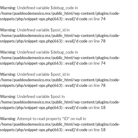
Warning
: Undefined variable $debug_code in
/home/pueblosdemexico.mx/public_html/wp-content/plugins/code-
snippets/php/snippet-ops.php(663) : eval()'d code
on line
74
Warning
: Undefined variable $post_id in
/home/pueblosdemexico.mx/public_html/wp-content/plugins/code-
snippets/php/snippet-ops.php(663) : eval()'d code
on line
78
Warning
: Undefined variable $debug_code in
/home/pueblosdemexico.mx/public_html/wp-content/plugins/code-
snippets/php/snippet-ops.php(663) : eval()'d code
on line
74
Warning
: Undefined variable $post_id in
/home/pueblosdemexico.mx/public_html/wp-content/plugins/code-
snippets/php/snippet-ops.php(663) : eval()'d code
on line
78
Warning
: Undefined variable $post in
/home/pueblosdemexico.mx/public_html/wp-content/plugins/code-
snippets/php/snippet-ops.php(663) : eval()'d code
on line
18
Warning
: Attempt to read property "ID" on null in
/home/pueblosdemexico.mx/public_html/wp-content/plugins/code-
snippets/php/snippet-ops.php(663) : eval()'d code
on line
18
Saltar