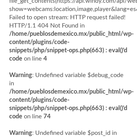
file_get_contents(https://api.windy.com/api/
show=webcams:location,image,player&lang
Failed to open stream: HTTP request failed!
HTTP/1.1 404 Not Found in
/home/pueblosdemexico.mx/public_html/wp-
content/plugins/code-
snippets/php/snippet-ops.php(663) : eval()'d
code
on line
4
Warning
: Undefined variable $debug_code
in
/home/pueblosdemexico.mx/public_html/wp-
content/plugins/code-
snippets/php/snippet-ops.php(663) : eval()'d
code
on line
74
Warning
: Undefined variable $post_id in