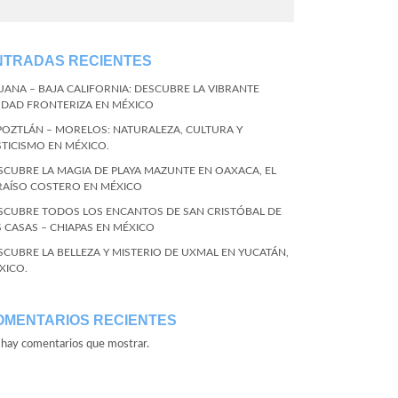
NTRADAS RECIENTES
JUANA – BAJA CALIFORNIA: DESCUBRE LA VIBRANTE
UDAD FRONTERIZA EN MÉXICO
POZTLÁN – MORELOS: NATURALEZA, CULTURA Y
STICISMO EN MÉXICO.
SCUBRE LA MAGIA DE PLAYA MAZUNTE EN OAXACA, EL
RAÍSO COSTERO EN MÉXICO
SCUBRE TODOS LOS ENCANTOS DE SAN CRISTÓBAL DE
S CASAS – CHIAPAS EN MÉXICO
SCUBRE LA BELLEZA Y MISTERIO DE UXMAL EN YUCATÁN,
XICO.
OMENTARIOS RECIENTES
hay comentarios que mostrar.