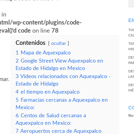
 in
E
tml/wp-content/plugins/code-
val()'d code
on line
78
TI
CI
Contenidos
ocultar
TE
MI
1
Mapa de Aquexpalco
DE
2
Google Street View Aquexpalco en
PA
Estado de Hidalgo en Mexico
DE
3
Vídeos relacionados con Aquexpalco -
LA
mar.
Estado de Hidalgo
DE
MÉ
4
el tiempo en Aquexpalco
5
Farmacias cercanas a Aquexpalco en
Mexico:
C
6
Centos de Salud cercanas a
No 
Aquexpalco en Mexico:
7
Aeropuertos cerca de Aquexpalco