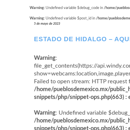
Warning
: Undefined variable $debug_code in
/home/pueblosd
Warning
: Undefined variable $post_id in
/home/pueblosdemexi
5 de mayo de 2023
ESTADO DE HIDALGO – AQ
Warning
:
file_get_contents(https://api.windy
show=webcams:location,image,pla
Failed to open stream: HTTP request 
/home/pueblosdemexico.mx/public_h
snippets/php/snippet-ops.php(663) : e
Warning
: Undefined variable $debug_
/home/pueblosdemexico.mx/public_h
snippets/php/snippet-ops.php(663) : e