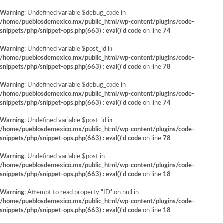
Warning
: Undefined variable $debug_code in
/home/pueblosdemexico.mx/public_html/wp-content/plugins/code-
snippets/php/snippet-ops.php(663) : eval()'d code
on line
74
Warning
: Undefined variable $post_id in
/home/pueblosdemexico.mx/public_html/wp-content/plugins/code-
snippets/php/snippet-ops.php(663) : eval()'d code
on line
78
Warning
: Undefined variable $debug_code in
/home/pueblosdemexico.mx/public_html/wp-content/plugins/code-
snippets/php/snippet-ops.php(663) : eval()'d code
on line
74
Warning
: Undefined variable $post_id in
/home/pueblosdemexico.mx/public_html/wp-content/plugins/code-
snippets/php/snippet-ops.php(663) : eval()'d code
on line
78
Warning
: Undefined variable $post in
/home/pueblosdemexico.mx/public_html/wp-content/plugins/code-
snippets/php/snippet-ops.php(663) : eval()'d code
on line
18
Warning
: Attempt to read property "ID" on null in
/home/pueblosdemexico.mx/public_html/wp-content/plugins/code-
snippets/php/snippet-ops.php(663) : eval()'d code
on line
18
Saltar