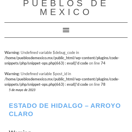
PUEBLOS DE
al
contenido
MEXICO
Cambiar modo de navegación
Warning
: Undefined variable $debug_code in
/home/pueblosdemexico.mx/public_html/wp-content/plugins/code-
snippets/php/snippet-ops.php(663) : eval()'d code
on line
74
Warning
: Undefined variable $post_id in
/home/pueblosdemexico.mx/public_html/wp-content/plugins/code-
snippets/php/snippet-ops.php(663) : eval()'d code
on line
78
5 de mayo de 2023
ESTADO DE HIDALGO – ARROYO
CLARO