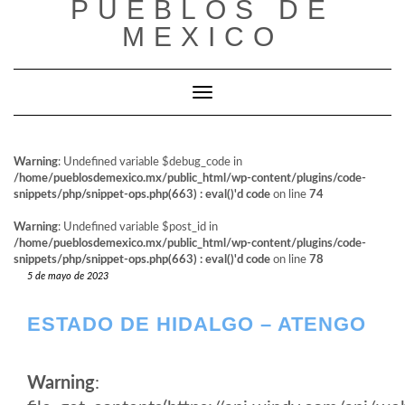
PUEBLOS DE
al
contenido
MEXICO
Cambiar modo de navegación
Warning
: Undefined variable $debug_code in
/home/pueblosdemexico.mx/public_html/wp-content/plugins/code-
snippets/php/snippet-ops.php(663) : eval()'d code
on line
74
Warning
: Undefined variable $post_id in
/home/pueblosdemexico.mx/public_html/wp-content/plugins/code-
snippets/php/snippet-ops.php(663) : eval()'d code
on line
78
5 de mayo de 2023
ESTADO DE HIDALGO – ATENGO
Warning
: