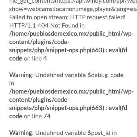
file_get_contents(https://api.windy.com/api
show=webcams:location,image,player&lang
Failed to open stream: HTTP request failed!
HTTP/1.1 404 Not Found in
/home/pueblosdemexico.mx/public_html/wp-
content/plugins/code-
snippets/php/snippet-ops.php(663) : eval()'d
code
on line
4
Warning
: Undefined variable $debug_code
in
/home/pueblosdemexico.mx/public_html/wp-
content/plugins/code-
snippets/php/snippet-ops.php(663) : eval()'d
code
on line
74
Warning
: Undefined variable $post_id in