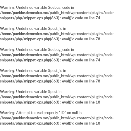
Warning
: Undefined variable $debug_code in
/home/pueblosdemexico.mx/public_html/wp-content/plugins/code-
snippets/php/snippet-ops.php(663) : eval()'d code
on line
74
Warning
: Undefined variable $post_id in
/home/pueblosdemexico.mx/public_html/wp-content/plugins/code-
snippets/php/snippet-ops.php(663) : eval()'d code
on line
78
Warning
: Undefined variable $debug_code in
/home/pueblosdemexico.mx/public_html/wp-content/plugins/code-
snippets/php/snippet-ops.php(663) : eval()'d code
on line
74
Warning
: Undefined variable $post_id in
/home/pueblosdemexico.mx/public_html/wp-content/plugins/code-
snippets/php/snippet-ops.php(663) : eval()'d code
on line
78
Warning
: Undefined variable $post in
/home/pueblosdemexico.mx/public_html/wp-content/plugins/code-
snippets/php/snippet-ops.php(663) : eval()'d code
on line
18
Warning
: Attempt to read property "ID" on null in
/home/pueblosdemexico.mx/public_html/wp-content/plugins/code-
snippets/php/snippet-ops.php(663) : eval()'d code
on line
18
Saltar