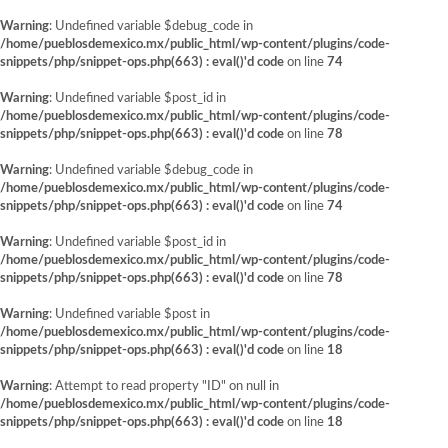
Warning
: Undefined variable $debug_code in
/home/pueblosdemexico.mx/public_html/wp-content/plugins/code-
snippets/php/snippet-ops.php(663) : eval()'d code
on line
74
Warning
: Undefined variable $post_id in
/home/pueblosdemexico.mx/public_html/wp-content/plugins/code-
snippets/php/snippet-ops.php(663) : eval()'d code
on line
78
Warning
: Undefined variable $debug_code in
/home/pueblosdemexico.mx/public_html/wp-content/plugins/code-
snippets/php/snippet-ops.php(663) : eval()'d code
on line
74
Warning
: Undefined variable $post_id in
/home/pueblosdemexico.mx/public_html/wp-content/plugins/code-
snippets/php/snippet-ops.php(663) : eval()'d code
on line
78
Warning
: Undefined variable $post in
/home/pueblosdemexico.mx/public_html/wp-content/plugins/code-
snippets/php/snippet-ops.php(663) : eval()'d code
on line
18
Warning
: Attempt to read property "ID" on null in
/home/pueblosdemexico.mx/public_html/wp-content/plugins/code-
snippets/php/snippet-ops.php(663) : eval()'d code
on line
18
Saltar