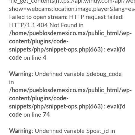
file_get_contents(https://api.windy.com/api
show=webcams:location,image,player&lang
Failed to open stream: HTTP request failed!
HTTP/1.1 404 Not Found in
/home/pueblosdemexico.mx/public_html/wp-
content/plugins/code-
snippets/php/snippet-ops.php(663) : eval()'d
code
on line
4
Warning
: Undefined variable $debug_code
in
/home/pueblosdemexico.mx/public_html/wp-
content/plugins/code-
snippets/php/snippet-ops.php(663) : eval()'d
code
on line
74
Warning
: Undefined variable $post_id in