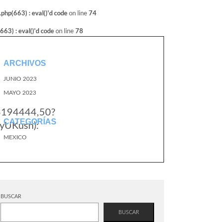
hp(663) : eval()'d code
on line
74
3) : eval()'d code
on line
78
ARCHIVOS
JUNIO 2023
MAYO 2023
.3194444,50?
CATEGORÍAS
yUKusn):
MEXICO
BUSCAR
BUSCAR