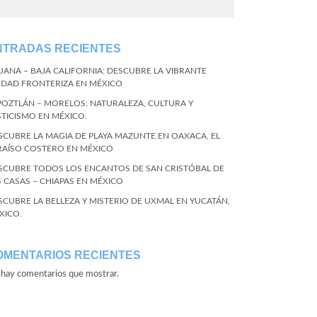
NTRADAS RECIENTES
JUANA – BAJA CALIFORNIA: DESCUBRE LA VIBRANTE
UDAD FRONTERIZA EN MÉXICO
POZTLÁN – MORELOS: NATURALEZA, CULTURA Y
STICISMO EN MÉXICO.
SCUBRE LA MAGIA DE PLAYA MAZUNTE EN OAXACA, EL
RAÍSO COSTERO EN MÉXICO
SCUBRE TODOS LOS ENCANTOS DE SAN CRISTÓBAL DE
S CASAS – CHIAPAS EN MÉXICO
SCUBRE LA BELLEZA Y MISTERIO DE UXMAL EN YUCATÁN,
XICO.
OMENTARIOS RECIENTES
hay comentarios que mostrar.