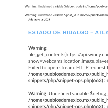
Warning
: Undefined variable $debug_code in
/home/pueblosd
Warning
: Undefined variable $post_id in
/home/pueblosdemexi
5 de mayo de 2023
ESTADO DE HIDALGO – ATL
Warning
:
file_get_contents(https://api.wind
show=webcams:location,image,pla
Failed to open stream: HTTP request 
/home/pueblosdemexico.mx/public_h
snippets/php/snippet-ops.php(663) : e
Warning
: Undefined variable $debug_
/home/pueblosdemexico.mx/public_h
snippets/php/snippet-ops.php(663) : e