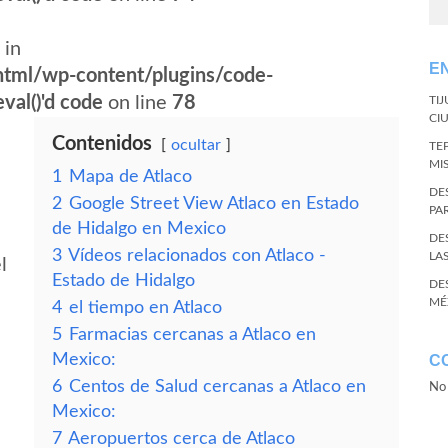
 in
E
tml/wp-content/plugins/code-
val()'d code
on line
78
TI
CI
Contenidos
ocultar
TE
MI
1
Mapa de Atlaco
DE
2
Google Street View Atlaco en Estado
PA
de Hidalgo en Mexico
DE
3
Vídeos relacionados con Atlaco -
LA
l
Estado de Hidalgo
DE
MÉ
4
el tiempo en Atlaco
5
Farmacias cercanas a Atlaco en
Mexico:
C
6
Centos de Salud cercanas a Atlaco en
No 
Mexico:
7
Aeropuertos cerca de Atlaco