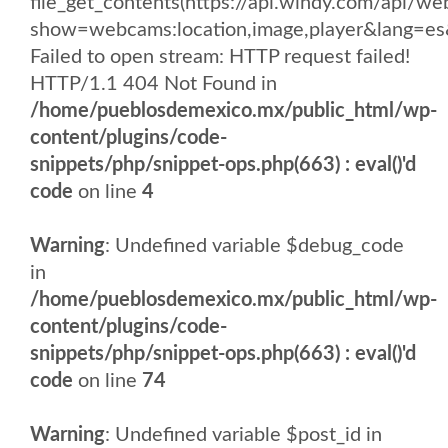
file_get_contents(https://api.windy.com/api/
show=webcams:location,image,player&lang
Failed to open stream: HTTP request failed!
HTTP/1.1 404 Not Found in
/home/pueblosdemexico.mx/public_html/wp-
content/plugins/code-
snippets/php/snippet-ops.php(663) : eval()'d
code
on line
4
Warning
: Undefined variable $debug_code
in
/home/pueblosdemexico.mx/public_html/wp-
content/plugins/code-
snippets/php/snippet-ops.php(663) : eval()'d
code
on line
74
Warning
: Undefined variable $post_id in