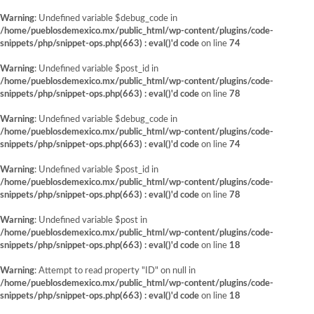
Warning
: Undefined variable $debug_code in
/home/pueblosdemexico.mx/public_html/wp-content/plugins/code-
snippets/php/snippet-ops.php(663) : eval()'d code
on line
74
Warning
: Undefined variable $post_id in
/home/pueblosdemexico.mx/public_html/wp-content/plugins/code-
snippets/php/snippet-ops.php(663) : eval()'d code
on line
78
Warning
: Undefined variable $debug_code in
/home/pueblosdemexico.mx/public_html/wp-content/plugins/code-
snippets/php/snippet-ops.php(663) : eval()'d code
on line
74
Warning
: Undefined variable $post_id in
/home/pueblosdemexico.mx/public_html/wp-content/plugins/code-
snippets/php/snippet-ops.php(663) : eval()'d code
on line
78
Warning
: Undefined variable $post in
/home/pueblosdemexico.mx/public_html/wp-content/plugins/code-
snippets/php/snippet-ops.php(663) : eval()'d code
on line
18
Warning
: Attempt to read property "ID" on null in
/home/pueblosdemexico.mx/public_html/wp-content/plugins/code-
snippets/php/snippet-ops.php(663) : eval()'d code
on line
18
Saltar