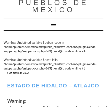
PUEBLOS DE
al
contenido
MEXICO
Cambiar modo de navegación
Warning
: Undefined variable $debug_code in
/home/pueblosdemexico.mx/public_html/wp-content/plugins/code-
snippets/php/snippet-ops.php(663) : eval()'d code
on line
74
Warning
: Undefined variable $post_id in
/home/pueblosdemexico.mx/public_html/wp-content/plugins/code-
snippets/php/snippet-ops.php(663) : eval()'d code
on line
78
5 de mayo de 2023
ESTADO DE HIDALGO – ATLAJCO
Warning
: