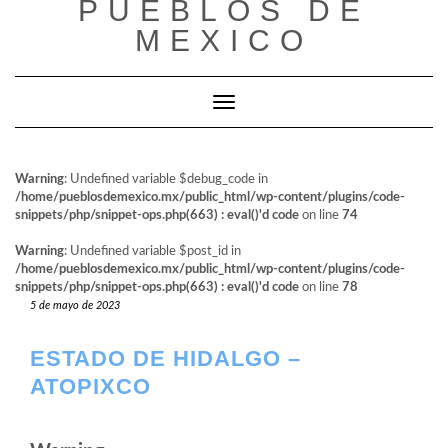
PUEBLOS DE
al
contenido
MEXICO
Cambiar modo de navegación
Warning
: Undefined variable $debug_code in
/home/pueblosdemexico.mx/public_html/wp-content/plugins/code-
snippets/php/snippet-ops.php(663) : eval()'d code
on line
74
Warning
: Undefined variable $post_id in
/home/pueblosdemexico.mx/public_html/wp-content/plugins/code-
snippets/php/snippet-ops.php(663) : eval()'d code
on line
78
5 de mayo de 2023
ESTADO DE HIDALGO –
ATOPIXCO