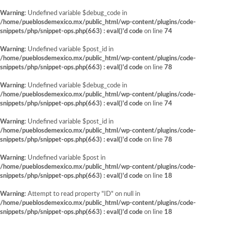
Warning
: Undefined variable $debug_code in
/home/pueblosdemexico.mx/public_html/wp-content/plugins/code-
snippets/php/snippet-ops.php(663) : eval()'d code
on line
74
Warning
: Undefined variable $post_id in
/home/pueblosdemexico.mx/public_html/wp-content/plugins/code-
snippets/php/snippet-ops.php(663) : eval()'d code
on line
78
Warning
: Undefined variable $debug_code in
/home/pueblosdemexico.mx/public_html/wp-content/plugins/code-
snippets/php/snippet-ops.php(663) : eval()'d code
on line
74
Warning
: Undefined variable $post_id in
/home/pueblosdemexico.mx/public_html/wp-content/plugins/code-
snippets/php/snippet-ops.php(663) : eval()'d code
on line
78
Warning
: Undefined variable $post in
/home/pueblosdemexico.mx/public_html/wp-content/plugins/code-
snippets/php/snippet-ops.php(663) : eval()'d code
on line
18
Warning
: Attempt to read property "ID" on null in
/home/pueblosdemexico.mx/public_html/wp-content/plugins/code-
snippets/php/snippet-ops.php(663) : eval()'d code
on line
18
Saltar