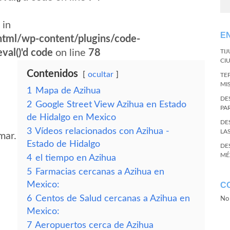
 in
E
tml/wp-content/plugins/code-
val()'d code
on line
78
TI
CI
Contenidos
ocultar
TE
MI
1
Mapa de Azihua
DE
2
Google Street View Azihua en Estado
PA
de Hidalgo en Mexico
DE
3
Vídeos relacionados con Azihua -
LA
mar.
Estado de Hidalgo
DE
MÉ
4
el tiempo en Azihua
5
Farmacias cercanas a Azihua en
Mexico:
C
6
Centos de Salud cercanas a Azihua en
No 
Mexico:
7
Aeropuertos cerca de Azihua