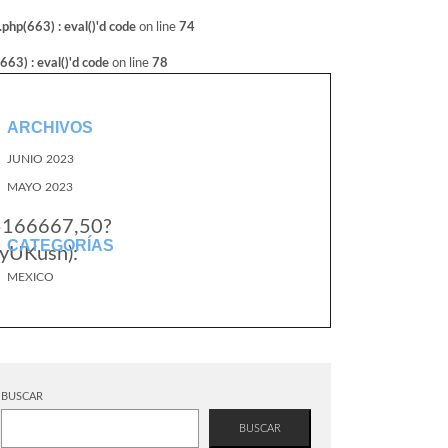
hp(663) : eval()'d code
on line
74
3) : eval()'d code
on line
78
ARCHIVOS
JUNIO 2023
MAYO 2023
.5166667,50?
CATEGORÍAS
yUKusn):
MEXICO
BUSCAR
BUSCAR