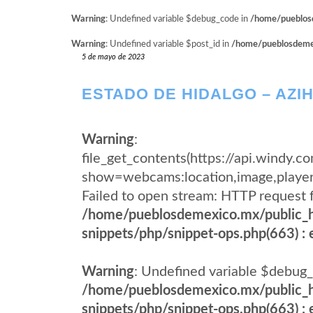
Warning
: Undefined variable $debug_code in
/home/pueblosd
Warning
: Undefined variable $post_id in
/home/pueblosdemexi
5 de mayo de 2023
ESTADO DE HIDALGO – AZI
Warning
:
file_get_contents(https://api.wind
show=webcams:location,image,pla
Failed to open stream: HTTP request 
/home/pueblosdemexico.mx/public_h
snippets/php/snippet-ops.php(663) : e
Warning
: Undefined variable $debug_
/home/pueblosdemexico.mx/public_h
snippets/php/snippet-ops.php(663) : e