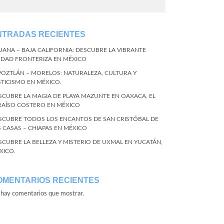
NTRADAS RECIENTES
JUANA – BAJA CALIFORNIA: DESCUBRE LA VIBRANTE
UDAD FRONTERIZA EN MÉXICO
POZTLÁN – MORELOS: NATURALEZA, CULTURA Y
STICISMO EN MÉXICO.
SCUBRE LA MAGIA DE PLAYA MAZUNTE EN OAXACA, EL
RAÍSO COSTERO EN MÉXICO
SCUBRE TODOS LOS ENCANTOS DE SAN CRISTÓBAL DE
S CASAS – CHIAPAS EN MÉXICO
SCUBRE LA BELLEZA Y MISTERIO DE UXMAL EN YUCATÁN,
XICO.
OMENTARIOS RECIENTES
hay comentarios que mostrar.