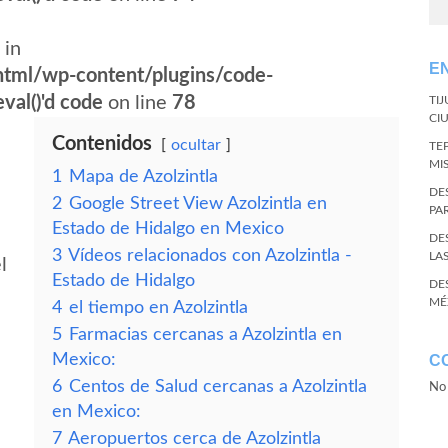
 in
E
tml/wp-content/plugins/code-
val()'d code
on line
78
TI
CI
Contenidos
ocultar
TE
MI
1
Mapa de Azolzintla
DE
2
Google Street View Azolzintla en
PA
Estado de Hidalgo en Mexico
DE
3
Vídeos relacionados con Azolzintla -
LA
l
Estado de Hidalgo
DE
MÉ
4
el tiempo en Azolzintla
5
Farmacias cercanas a Azolzintla en
Mexico:
C
6
Centos de Salud cercanas a Azolzintla
No 
en Mexico:
7
Aeropuertos cerca de Azolzintla