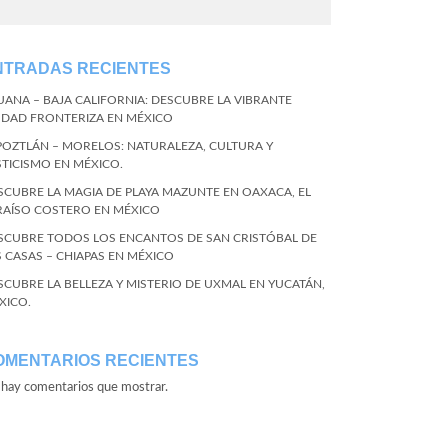
NTRADAS RECIENTES
JUANA – BAJA CALIFORNIA: DESCUBRE LA VIBRANTE
UDAD FRONTERIZA EN MÉXICO
POZTLÁN – MORELOS: NATURALEZA, CULTURA Y
STICISMO EN MÉXICO.
SCUBRE LA MAGIA DE PLAYA MAZUNTE EN OAXACA, EL
RAÍSO COSTERO EN MÉXICO
SCUBRE TODOS LOS ENCANTOS DE SAN CRISTÓBAL DE
S CASAS – CHIAPAS EN MÉXICO
SCUBRE LA BELLEZA Y MISTERIO DE UXMAL EN YUCATÁN,
XICO.
OMENTARIOS RECIENTES
hay comentarios que mostrar.