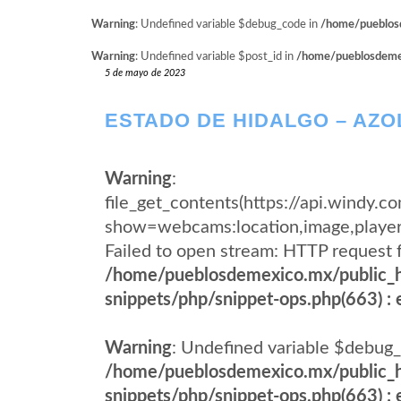
Warning
: Undefined variable $debug_code in
/home/pueblosd
Warning
: Undefined variable $post_id in
/home/pueblosdemexi
5 de mayo de 2023
ESTADO DE HIDALGO – AZO
Warning
:
file_get_contents(https://api.windy
show=webcams:location,image,pla
Failed to open stream: HTTP request 
/home/pueblosdemexico.mx/public_h
snippets/php/snippet-ops.php(663) : e
Warning
: Undefined variable $debug_
/home/pueblosdemexico.mx/public_h
snippets/php/snippet-ops.php(663) : e