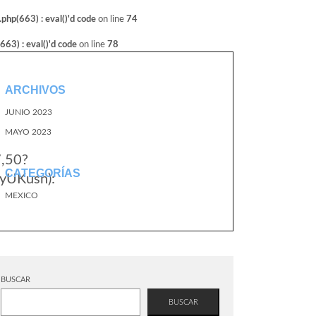
hp(663) : eval()'d code
on line
74
3) : eval()'d code
on line
78
ARCHIVOS
JUNIO 2023
MAYO 2023
7,50?
CATEGORÍAS
yUKusn):
MEXICO
BUSCAR
BUSCAR