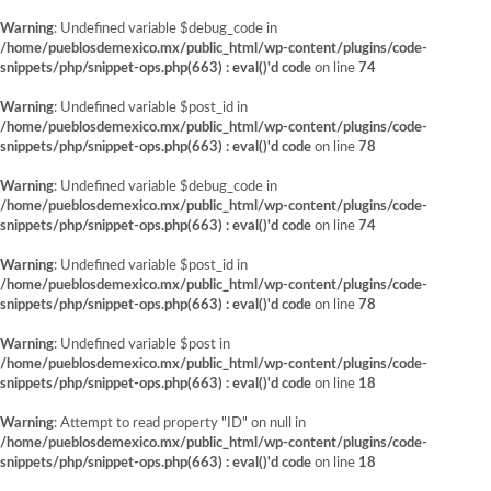
Warning
: Undefined variable $debug_code in
/home/pueblosdemexico.mx/public_html/wp-content/plugins/code-
snippets/php/snippet-ops.php(663) : eval()'d code
on line
74
Warning
: Undefined variable $post_id in
/home/pueblosdemexico.mx/public_html/wp-content/plugins/code-
snippets/php/snippet-ops.php(663) : eval()'d code
on line
78
Warning
: Undefined variable $debug_code in
/home/pueblosdemexico.mx/public_html/wp-content/plugins/code-
snippets/php/snippet-ops.php(663) : eval()'d code
on line
74
Warning
: Undefined variable $post_id in
/home/pueblosdemexico.mx/public_html/wp-content/plugins/code-
snippets/php/snippet-ops.php(663) : eval()'d code
on line
78
Warning
: Undefined variable $post in
/home/pueblosdemexico.mx/public_html/wp-content/plugins/code-
snippets/php/snippet-ops.php(663) : eval()'d code
on line
18
Warning
: Attempt to read property "ID" on null in
/home/pueblosdemexico.mx/public_html/wp-content/plugins/code-
snippets/php/snippet-ops.php(663) : eval()'d code
on line
18
Saltar