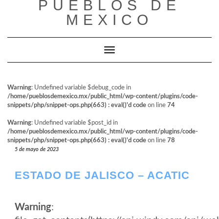
PUEBLOS DE
al
contenido
MEXICO
Cambiar modo de navegación
Warning
: Undefined variable $debug_code in
/home/pueblosdemexico.mx/public_html/wp-content/plugins/code-
snippets/php/snippet-ops.php(663) : eval()'d code
on line
74
Warning
: Undefined variable $post_id in
/home/pueblosdemexico.mx/public_html/wp-content/plugins/code-
snippets/php/snippet-ops.php(663) : eval()'d code
on line
78
5 de mayo de 2023
ESTADO DE JALISCO – ACATIC
Warning
: