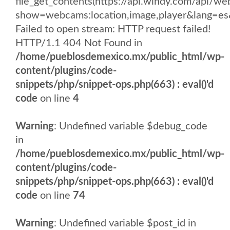
file_get_contents(https://api.windy.com/api
show=webcams:location,image,player&lang
Failed to open stream: HTTP request failed!
HTTP/1.1 404 Not Found in
/home/pueblosdemexico.mx/public_html/wp-
content/plugins/code-
snippets/php/snippet-ops.php(663) : eval()'d
code
on line
4
Warning
: Undefined variable $debug_code
in
/home/pueblosdemexico.mx/public_html/wp-
content/plugins/code-
snippets/php/snippet-ops.php(663) : eval()'d
code
on line
74
Warning
: Undefined variable $post_id in