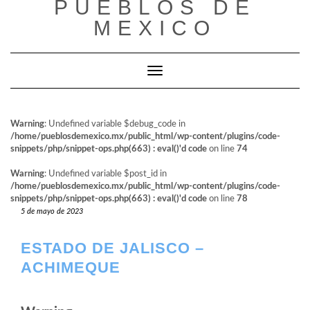
PUEBLOS DE
al
contenido
MEXICO
Cambiar modo de navegación
Warning
: Undefined variable $debug_code in
/home/pueblosdemexico.mx/public_html/wp-content/plugins/code-
snippets/php/snippet-ops.php(663) : eval()'d code
on line
74
Warning
: Undefined variable $post_id in
/home/pueblosdemexico.mx/public_html/wp-content/plugins/code-
snippets/php/snippet-ops.php(663) : eval()'d code
on line
78
5 de mayo de 2023
ESTADO DE JALISCO –
ACHIMEQUE