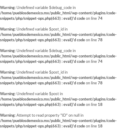
Warning
: Undefined variable $debug_code in
/home/pueblosdemexico.mx/public_html/wp-content/plugins/code-
snippets/php/snippet-ops.php(663) : eval()'d code
on line
74
Warning
: Undefined variable $post_id in
/home/pueblosdemexico.mx/public_html/wp-content/plugins/code-
snippets/php/snippet-ops.php(663) : eval()'d code
on line
78
Warning
: Undefined variable $debug_code in
/home/pueblosdemexico.mx/public_html/wp-content/plugins/code-
snippets/php/snippet-ops.php(663) : eval()'d code
on line
74
Warning
: Undefined variable $post_id in
/home/pueblosdemexico.mx/public_html/wp-content/plugins/code-
snippets/php/snippet-ops.php(663) : eval()'d code
on line
78
Warning
: Undefined variable $post in
/home/pueblosdemexico.mx/public_html/wp-content/plugins/code-
snippets/php/snippet-ops.php(663) : eval()'d code
on line
18
Warning
: Attempt to read property "ID" on null in
/home/pueblosdemexico.mx/public_html/wp-content/plugins/code-
snippets/php/snippet-ops.php(663) : eval()'d code
on line
18
Saltar